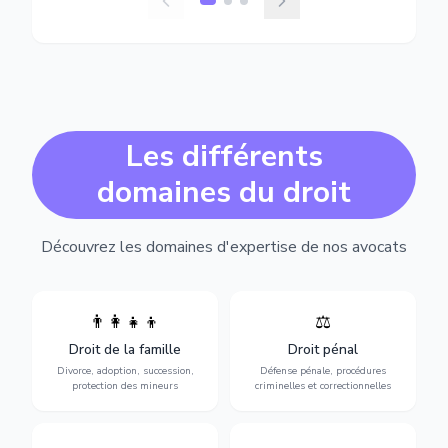
Les différents
domaines du droit
Découvrez les domaines d'expertise de nos avocats
👨‍👩‍👧‍👦
⚖️
Expertise en matière pénale,
Divorce, garde d'enfants,
de l'assistance en garde à
adoption, succession et
Droit de la famille
Droit pénal
vue jusqu'au procès, pour
protection des personnes
toute affaire correctionnelle
Divorce, adoption, succession,
Défense pénale, procédures
vulnérables.
ou criminelle.
protection des mineurs
criminelles et correctionnelles