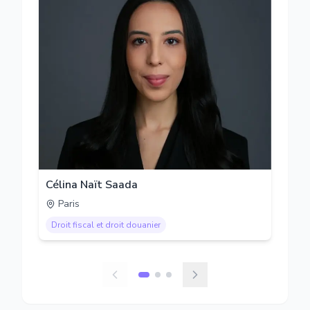
Célina Naït Saada
Paris
Droit fiscal et droit douanier