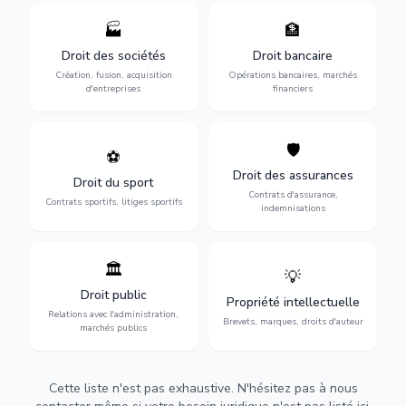
🏭
🏦
Structuration de votre
Gestion de vos opérations
société : création, fusion-
financières : contentieux
Droit des sociétés
Droit bancaire
acquisition, gouvernance et
bancaire, investissements et
Création, fusion, acquisition
Opérations bancaires, marchés
restructuration.
régulation.
d'entreprises
financiers
🛡️
⚽
Expertise en droit sportif :
Défense de vos intérêts :
contrats de sportifs,
contrats d'assurance,
Droit des assurances
Droit du sport
transferts, sponsoring et
sinistres et indemnisations
Contrats d'assurance,
contentieux.
optimales.
Contrats sportifs, litiges sportifs
indemnisations
🏛️
💡
Gestion de vos relations
Protection de vos créations
avec l'administration :
: brevets, marques, droits
Droit public
Propriété intellectuelle
marchés publics,
d'auteur et lutte contre la
Relations avec l'administration,
urbanisme et contentieux.
contrefaçon.
Brevets, marques, droits d'auteur
marchés publics
Cette liste n'est pas exhaustive. N'hésitez pas à nous