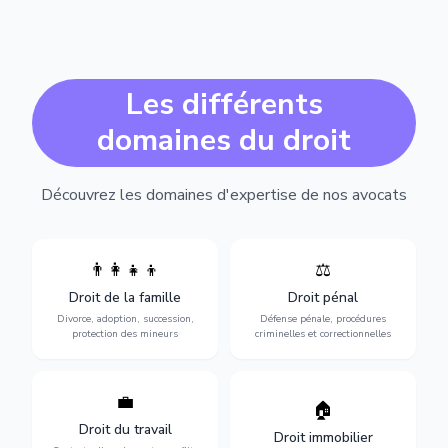
Les différents
domaines du droit
Découvrez les domaines d'expertise de nos avocats
👨‍👩‍👧‍👦
⚖️
Expertise en matière pénale,
Divorce, garde d'enfants,
de l'assistance en garde à
adoption, succession et
Droit de la famille
Droit pénal
vue jusqu'au procès, pour
protection des personnes
toute affaire correctionnelle
Divorce, adoption, succession,
Défense pénale, procédures
vulnérables.
ou criminelle.
protection des mineurs
criminelles et correctionnelles
💼
Protection de vos droits au
🏠
Sécurisation de vos projets
travail : contrats,
immobiliers : achat, vente,
Droit du travail
licenciements, harcèlement,
Droit immobilier
location, construction et
discrimination et conflits