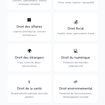
Contrats, licenciements, conflits
gestion de copropriété.
Achat, vente, location, copropriété
avec l'employeur.
employeur-employé
🏢
Accompagnement complet
Optimisation de votre
💰
pour votre entreprise :
situation fiscale :
Droit des affaires
création, contrats
déclarations, contentieux,
Droit fiscal
commerciaux, concurrence
contrôles fiscaux et
Création d'entreprise, contrats
Impôts, taxes, optimisation fiscale
et litiges.
planification.
commerciaux
🌍
💻
Obtention de vos droits de
Protection de vos activités
séjour : visas, cartes de
numériques : RGPD,
Droit des étrangers
Droit du numérique
séjour, regroupement
cybersécurité, e-commerce
Visas, titres de séjour,
Protection des données,
familial et naturalisation.
et propriété digitale.
naturalisation
cybersécurité
⚕️
🌱
Défense de vos droits
Protection de
médicaux : erreurs
l'environnement :
Droit de la santé
Droit environnemental
médicales, responsabilité
conformité
des praticiens et
environnementale, litiges et
Responsabilité médicale, droit des
Protection de l'environnement,
indemnisation.
développement durable.
patients
développement durable