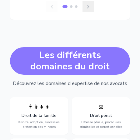
Les différents
domaines du droit
Découvrez les domaines d'expertise de nos avocats
👨‍👩‍👧‍👦
⚖️
Expertise en matière pénale,
Divorce, garde d'enfants,
de l'assistance en garde à
adoption, succession et
Droit de la famille
Droit pénal
vue jusqu'au procès, pour
protection des personnes
toute affaire correctionnelle
Divorce, adoption, succession,
Défense pénale, procédures
vulnérables.
ou criminelle.
protection des mineurs
criminelles et correctionnelles