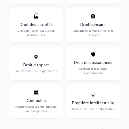
🏭
🏦
Structuration de votre
Gestion de vos opérations
société : création, fusion-
financières : contentieux
Droit des sociétés
Droit bancaire
acquisition, gouvernance et
bancaire, investissements et
Création, fusion, acquisition
Opérations bancaires, marchés
restructuration.
régulation.
d'entreprises
financiers
🛡️
⚽
Expertise en droit sportif :
Défense de vos intérêts :
contrats de sportifs,
contrats d'assurance,
Droit des assurances
Droit du sport
transferts, sponsoring et
sinistres et indemnisations
Contrats d'assurance,
contentieux.
optimales.
Contrats sportifs, litiges sportifs
indemnisations
🏛️
💡
Gestion de vos relations
Protection de vos créations
avec l'administration :
: brevets, marques, droits
Droit public
Propriété intellectuelle
marchés publics,
d'auteur et lutte contre la
Relations avec l'administration,
urbanisme et contentieux.
contrefaçon.
Brevets, marques, droits d'auteur
marchés publics