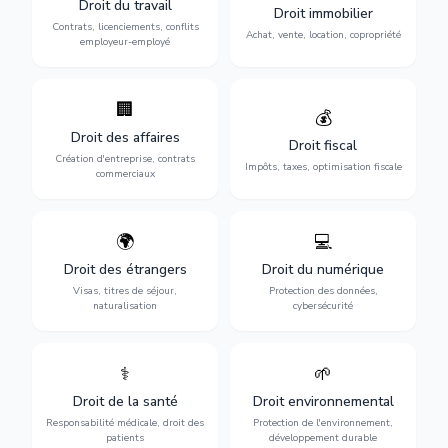
Droit du travail
licenciements, harcèlement,
Droit immobilier
location, construction et
discrimination et conflits
Contrats, licenciements, conflits
gestion de copropriété.
Achat, vente, location, copropriété
avec l'employeur.
employeur-employé
🏢
Accompagnement complet
Optimisation de votre
💰
pour votre entreprise :
situation fiscale :
Droit des affaires
création, contrats
déclarations, contentieux,
Droit fiscal
commerciaux, concurrence
contrôles fiscaux et
Création d'entreprise, contrats
Impôts, taxes, optimisation fiscale
et litiges.
planification.
commerciaux
🌍
💻
Obtention de vos droits de
Protection de vos activités
séjour : visas, cartes de
numériques : RGPD,
Droit des étrangers
Droit du numérique
séjour, regroupement
cybersécurité, e-commerce
Visas, titres de séjour,
Protection des données,
familial et naturalisation.
et propriété digitale.
naturalisation
cybersécurité
⚕️
🌱
Défense de vos droits
Protection de
médicaux : erreurs
l'environnement :
Droit de la santé
Droit environnemental
médicales, responsabilité
conformité
des praticiens et
environnementale, litiges et
Responsabilité médicale, droit des
Protection de l'environnement,
indemnisation.
développement durable.
patients
développement durable