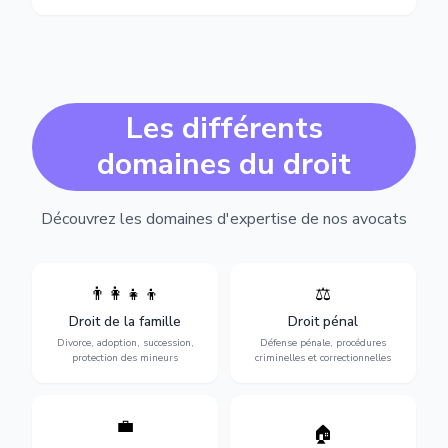
Les différents
domaines du droit
Découvrez les domaines d'expertise de nos avocats
👨‍👩‍👧‍👦
⚖️
Expertise en matière pénale,
Divorce, garde d'enfants,
de l'assistance en garde à
adoption, succession et
Droit de la famille
Droit pénal
vue jusqu'au procès, pour
protection des personnes
toute affaire correctionnelle
Divorce, adoption, succession,
Défense pénale, procédures
vulnérables.
ou criminelle.
protection des mineurs
criminelles et correctionnelles
💼
Protection de vos droits au
🏠
Sécurisation de vos projets
travail : contrats,
immobiliers : achat, vente,