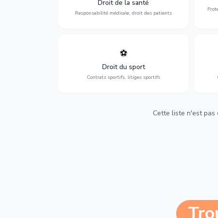
Droit de la santé
et indemnisation.
Prot
Responsabilité médicale, droit des patients
⚽
Expertise en droit sportif : contrats de
D
sportifs, transferts, sponsoring et
d'ass
Droit du sport
contentieux.
Contrats sportifs, litiges sportifs
Cette liste n'est pas
Tro