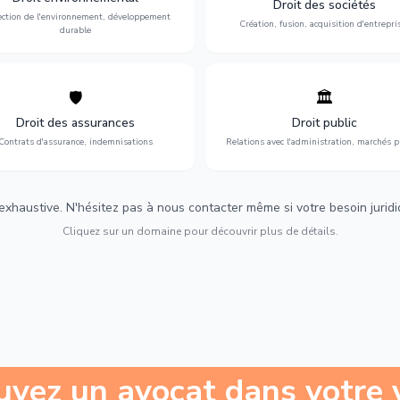
Droit des sociétés
développement durable.
restructuration.
ection de l'environnement, développement
Création, fusion, acquisition d'entrepri
durable
🛡️
🏛️
éfense de vos intérêts : contrats
Gestion de vos relations avec
urance, sinistres et indemnisations
l'administration : marchés publi
Droit des assurances
Droit public
optimales.
urbanisme et contentieux.
Contrats d'assurance, indemnisations
Relations avec l'administration, marchés p
 exhaustive. N'hésitez pas à nous contacter même si votre besoin juridiqu
Cliquez sur un domaine pour découvrir plus de détails.
uvez un avocat dans votre v