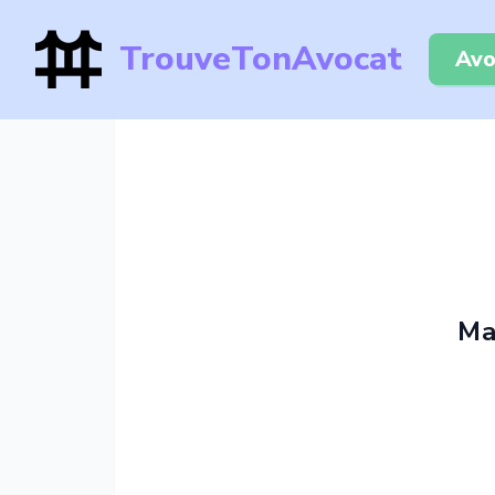
TrouveTonAvocat
Avo
Ma