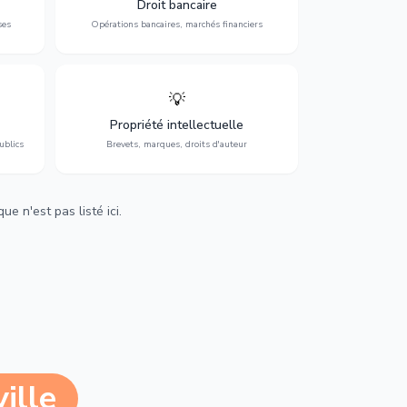
Droit bancaire
régulation.
ses
Opérations bancaires, marchés financiers
💡
Protection de vos créations : brevets,
cs,
marques, droits d'auteur et lutte contre la
Propriété intellectuelle
contrefaçon.
ublics
Brevets, marques, droits d'auteur
e n'est pas listé ici.
ille