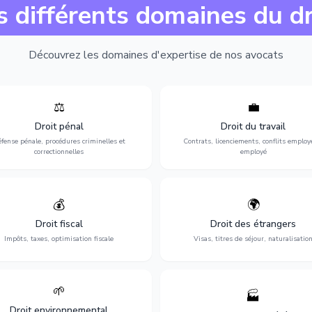
s différents domaines du dr
Découvrez les domaines d'expertise de nos avocats
⚖️
💼
Expertise en matière pénale, de
Protection de vos droits au travai
ssistance en garde à vue jusqu'au
contrats, licenciements, harcèlem
Droit pénal
Droit du travail
s, pour toute affaire correctionnelle
discrimination et conflits avec
fense pénale, procédures criminelles et
Contrats, licenciements, conflits employ
ou criminelle.
l'employeur.
correctionnelles
employé
💰
🌍
misation de votre situation fiscale :
Obtention de vos droits de séjour : 
clarations, contentieux, contrôles
cartes de séjour, regroupement famil
Droit fiscal
Droit des étrangers
fiscaux et planification.
naturalisation.
Impôts, taxes, optimisation fiscale
Visas, titres de séjour, naturalisatio
🌱
🏭
ction de l'environnement : conformité
Structuration de votre société : créa
Droit environnemental
environnementale, litiges et
fusion-acquisition, gouvernance