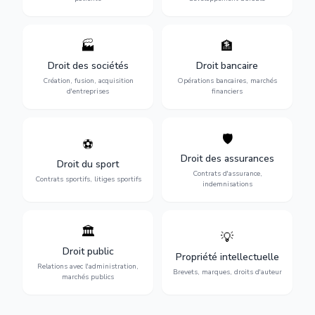
🏭
🏦
Structuration de votre
Gestion de vos opérations
société : création, fusion-
financières : contentieux
Droit des sociétés
Droit bancaire
acquisition, gouvernance et
bancaire, investissements et
Création, fusion, acquisition
Opérations bancaires, marchés
restructuration.
régulation.
d'entreprises
financiers
🛡️
⚽
Expertise en droit sportif :
Défense de vos intérêts :
contrats de sportifs,
contrats d'assurance,
Droit des assurances
Droit du sport
transferts, sponsoring et
sinistres et indemnisations
Contrats d'assurance,
contentieux.
optimales.
Contrats sportifs, litiges sportifs
indemnisations
🏛️
💡
Gestion de vos relations
Protection de vos créations
avec l'administration :
: brevets, marques, droits
Droit public
Propriété intellectuelle
marchés publics,
d'auteur et lutte contre la
Relations avec l'administration,
urbanisme et contentieux.
contrefaçon.
Brevets, marques, droits d'auteur
marchés publics