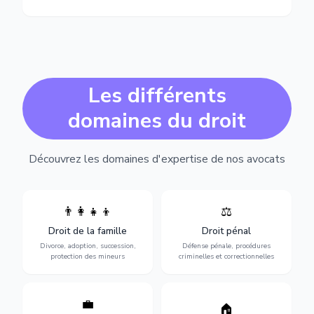
Les différents
domaines du droit
Découvrez les domaines d'expertise de nos avocats
👨‍👩‍👧‍👦
⚖️
Expertise en matière pénale,
Divorce, garde d'enfants,
de l'assistance en garde à
adoption, succession et
Droit de la famille
Droit pénal
vue jusqu'au procès, pour
protection des personnes
toute affaire correctionnelle
Divorce, adoption, succession,
Défense pénale, procédures
vulnérables.
ou criminelle.
protection des mineurs
criminelles et correctionnelles
💼
Protection de vos droits au
🏠
Sécurisation de vos projets
travail : contrats,