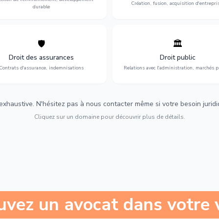
Création, fusion, acquisition d'entrepri
durable
🛡️
🏛️
éfense de vos intérêts : contrats
Gestion de vos relations avec
urance, sinistres et indemnisations
l'administration : marchés publi
Droit des assurances
Droit public
optimales.
urbanisme et contentieux.
Contrats d'assurance, indemnisations
Relations avec l'administration, marchés p
 exhaustive. N'hésitez pas à nous contacter même si votre besoin juridiqu
Cliquez sur un domaine pour découvrir plus de détails.
uvez un avocat dans votre v