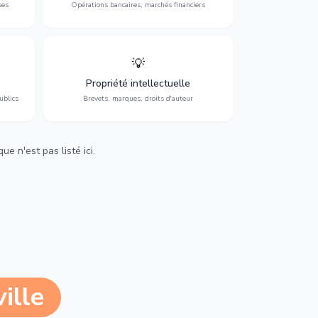
ses
Opérations bancaires, marchés financiers
💡
Protection de vos créations : brevets,
cs,
marques, droits d'auteur et lutte contre la
Propriété intellectuelle
contrefaçon.
ublics
Brevets, marques, droits d'auteur
e n'est pas listé ici.
ille