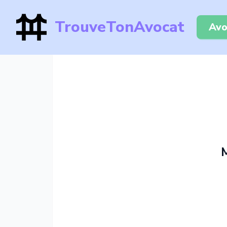
TrouveTonAvocat
Avo