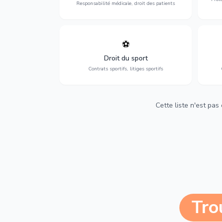
Responsabilité médicale, droit des patients
⚽
Expertise en droit sportif : contrats de
D
sportifs, transferts, sponsoring et
d'ass
Droit du sport
contentieux.
Contrats sportifs, litiges sportifs
Cette liste n'est pas
Tro