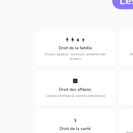
Le
👨‍👩‍👧‍👦
Divorce, garde d'enfants, adoption,
l'a
Droit de la famille
succession et protection des personnes
procè
vulnérables.
Divorce, adoption, succession, protection des
Dé
mineurs
🏢
Accompagnement complet pour votre
Opti
entreprise : création, contrats
dé
Droit des affaires
commerciaux, concurrence et litiges.
Création d'entreprise, contrats commerciaux
⚕️
Défense de vos droits médicaux : erreurs
Prote
médicales, responsabilité des praticiens
Droit de la santé
et indemnisation.
Prot