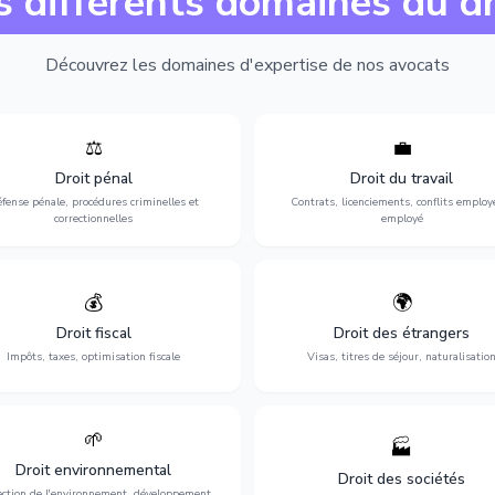
s différents domaines du dr
Découvrez les domaines d'expertise de nos avocats
⚖️
💼
Expertise en matière pénale, de
Protection de vos droits au travai
ssistance en garde à vue jusqu'au
contrats, licenciements, harcèlem
Droit pénal
Droit du travail
s, pour toute affaire correctionnelle
discrimination et conflits avec
fense pénale, procédures criminelles et
Contrats, licenciements, conflits employ
ou criminelle.
l'employeur.
correctionnelles
employé
💰
🌍
misation de votre situation fiscale :
Obtention de vos droits de séjour : 
clarations, contentieux, contrôles
cartes de séjour, regroupement famil
Droit fiscal
Droit des étrangers
fiscaux et planification.
naturalisation.
Impôts, taxes, optimisation fiscale
Visas, titres de séjour, naturalisatio
🌱
🏭
ction de l'environnement : conformité
Structuration de votre société : créa
Droit environnemental
environnementale, litiges et
fusion-acquisition, gouvernance
Droit des sociétés
développement durable.
restructuration.
ection de l'environnement, développement