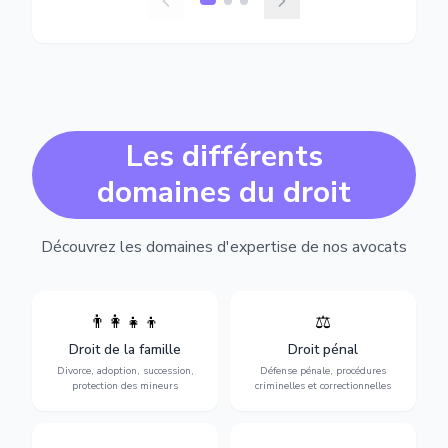
Les différents
domaines du droit
Découvrez les domaines d'expertise de nos avocats
👨‍👩‍👧‍👦
⚖️
Expertise en matière pénale,
Divorce, garde d'enfants,
de l'assistance en garde à
adoption, succession et
Droit de la famille
Droit pénal
vue jusqu'au procès, pour
protection des personnes
toute affaire correctionnelle
Divorce, adoption, succession,
Défense pénale, procédures
vulnérables.
ou criminelle.
protection des mineurs
criminelles et correctionnelles