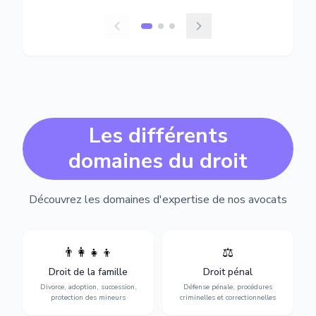
Les différents
domaines du droit
Découvrez les domaines d'expertise de nos avocats
👨‍👩‍👧‍👦
⚖️
Expertise en matière pénale,
Divorce, garde d'enfants,
de l'assistance en garde à
adoption, succession et
Droit de la famille
Droit pénal
vue jusqu'au procès, pour
protection des personnes
toute affaire correctionnelle
Divorce, adoption, succession,
Défense pénale, procédures
vulnérables.
ou criminelle.
protection des mineurs
criminelles et correctionnelles