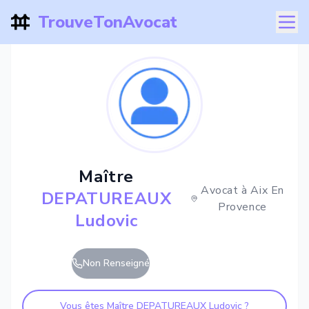
TrouveTonAvocat
Maître
Avocat à
Aix En
DEPATUREAUX
Provence
Ludovic
Non Renseigné
Vous êtes Maître
DEPATUREAUX Ludovic
?