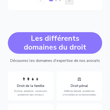
Les différents
domaines du droit
Découvrez les domaines d'expertise de nos avocats
👨‍👩‍👧‍👦
⚖️
Expertise en matière pénale,
Divorce, garde d'enfants,
de l'assistance en garde à
adoption, succession et
Droit de la famille
Droit pénal
vue jusqu'au procès, pour
protection des personnes
toute affaire correctionnelle
Divorce, adoption, succession,
Défense pénale, procédures
vulnérables.
ou criminelle.
protection des mineurs
criminelles et correctionnelles