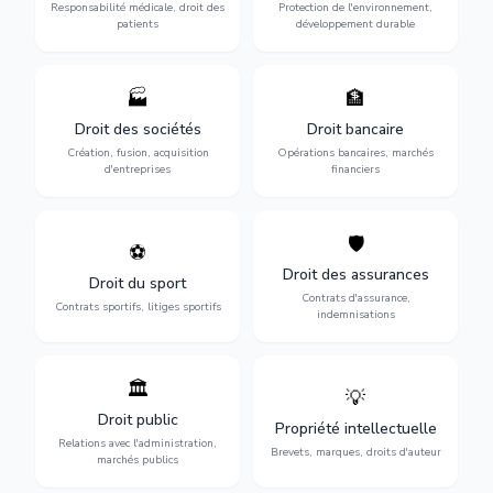
des praticiens et
environnementale, litiges et
Responsabilité médicale, droit des
Protection de l'environnement,
indemnisation.
développement durable.
patients
développement durable
🏭
🏦
Structuration de votre
Gestion de vos opérations
société : création, fusion-
financières : contentieux
Droit des sociétés
Droit bancaire
acquisition, gouvernance et
bancaire, investissements et
Création, fusion, acquisition
Opérations bancaires, marchés
restructuration.
régulation.
d'entreprises
financiers
🛡️
⚽
Expertise en droit sportif :
Défense de vos intérêts :
contrats de sportifs,
contrats d'assurance,
Droit des assurances
Droit du sport
transferts, sponsoring et
sinistres et indemnisations
Contrats d'assurance,
contentieux.
optimales.
Contrats sportifs, litiges sportifs
indemnisations
🏛️
💡
Gestion de vos relations
Protection de vos créations
avec l'administration :
: brevets, marques, droits
Droit public
Propriété intellectuelle
marchés publics,
d'auteur et lutte contre la
Relations avec l'administration,
urbanisme et contentieux.
contrefaçon.
Brevets, marques, droits d'auteur
marchés publics