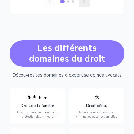
Les différents
domaines du droit
Découvrez les domaines d'expertise de nos avocats
👨‍👩‍👧‍👦
⚖️
Expertise en matière pénale,
Divorce, garde d'enfants,
de l'assistance en garde à
adoption, succession et
Droit de la famille
Droit pénal
vue jusqu'au procès, pour
protection des personnes
toute affaire correctionnelle
Divorce, adoption, succession,
Défense pénale, procédures
vulnérables.
ou criminelle.
protection des mineurs
criminelles et correctionnelles