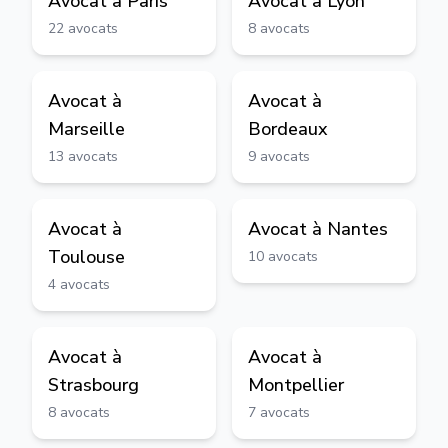
Avocat à
Paris
Avocat à
Lyon
22
avocats
8
avocats
Avocat à
Avocat à
Marseille
Bordeaux
13
avocats
9
avocats
Avocat à
Avocat à
Nantes
Toulouse
10
avocats
4
avocats
Avocat à
Avocat à
Strasbourg
Montpellier
8
avocats
7
avocats