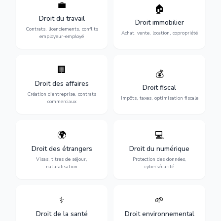
💼
Protection de vos droits au
🏠
Sécurisation de vos projets
travail : contrats,
immobiliers : achat, vente,
Droit du travail
licenciements, harcèlement,
Droit immobilier
location, construction et
discrimination et conflits
Contrats, licenciements, conflits
gestion de copropriété.
Achat, vente, location, copropriété
avec l'employeur.
employeur-employé
🏢
Accompagnement complet
Optimisation de votre
💰
pour votre entreprise :
situation fiscale :
Droit des affaires
création, contrats
déclarations, contentieux,
Droit fiscal
commerciaux, concurrence
contrôles fiscaux et
Création d'entreprise, contrats
Impôts, taxes, optimisation fiscale
et litiges.
planification.
commerciaux
🌍
💻
Obtention de vos droits de
Protection de vos activités
séjour : visas, cartes de
numériques : RGPD,
Droit des étrangers
Droit du numérique
séjour, regroupement
cybersécurité, e-commerce
Visas, titres de séjour,
Protection des données,
familial et naturalisation.
et propriété digitale.
naturalisation
cybersécurité
⚕️
🌱
Défense de vos droits
Protection de
médicaux : erreurs
l'environnement :
Droit de la santé
Droit environnemental
médicales, responsabilité
conformité