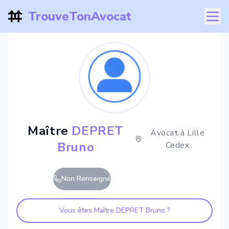
TrouveTonAvocat
Maître
DEPRET
Avocat à
Lille
Bruno
Cedex
Non Renseigné
Vous êtes Maître
DEPRET Bruno
?