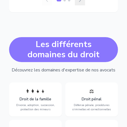
Les différents
domaines du droit
Découvrez les domaines d'expertise de nos avocats
👨‍👩‍👧‍👦
⚖️
Expertise en matière pénale,
Divorce, garde d'enfants,
de l'assistance en garde à
adoption, succession et
Droit de la famille
Droit pénal
vue jusqu'au procès, pour
protection des personnes
toute affaire correctionnelle
Divorce, adoption, succession,
Défense pénale, procédures
vulnérables.
ou criminelle.
protection des mineurs
criminelles et correctionnelles