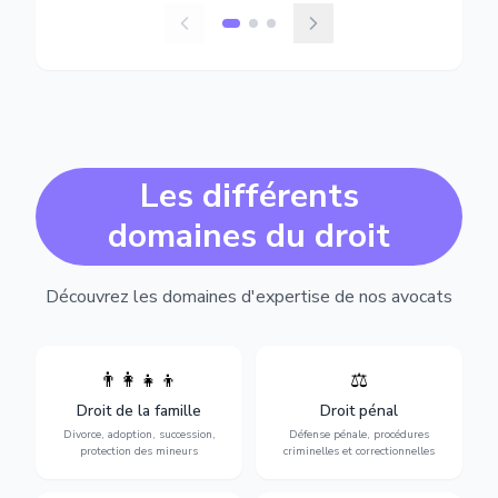
Les différents
domaines du droit
Découvrez les domaines d'expertise de nos avocats
👨‍👩‍👧‍👦
⚖️
Expertise en matière pénale,
Divorce, garde d'enfants,
de l'assistance en garde à
adoption, succession et
Droit de la famille
Droit pénal
vue jusqu'au procès, pour
protection des personnes
toute affaire correctionnelle
Divorce, adoption, succession,
Défense pénale, procédures
vulnérables.
ou criminelle.
protection des mineurs
criminelles et correctionnelles