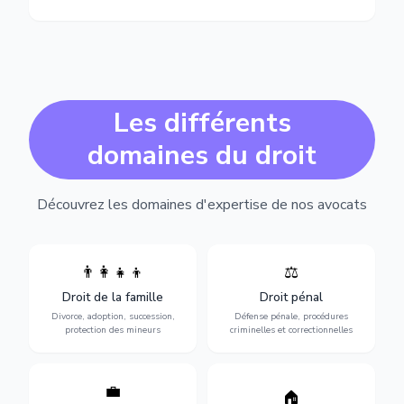
Les différents
domaines du droit
Découvrez les domaines d'expertise de nos avocats
👨‍👩‍👧‍👦
⚖️
Expertise en matière pénale,
Divorce, garde d'enfants,
de l'assistance en garde à
adoption, succession et
Droit de la famille
Droit pénal
vue jusqu'au procès, pour
protection des personnes
toute affaire correctionnelle
Divorce, adoption, succession,
Défense pénale, procédures
vulnérables.
ou criminelle.
protection des mineurs
criminelles et correctionnelles
💼
Protection de vos droits au
🏠
Sécurisation de vos projets
travail : contrats,