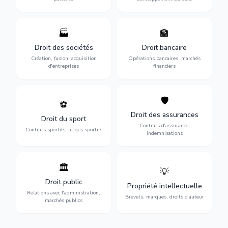
🏭
🏦
Structuration de votre
Gestion de vos opérations
société : création, fusion-
financières : contentieux
Droit des sociétés
Droit bancaire
acquisition, gouvernance et
bancaire, investissements et
Création, fusion, acquisition
Opérations bancaires, marchés
restructuration.
régulation.
d'entreprises
financiers
🛡️
⚽
Expertise en droit sportif :
Défense de vos intérêts :
contrats de sportifs,
contrats d'assurance,
Droit des assurances
Droit du sport
transferts, sponsoring et
sinistres et indemnisations
Contrats d'assurance,
contentieux.
optimales.
Contrats sportifs, litiges sportifs
indemnisations
🏛️
💡
Gestion de vos relations
Protection de vos créations
avec l'administration :
: brevets, marques, droits
Droit public
Propriété intellectuelle
marchés publics,
d'auteur et lutte contre la
Relations avec l'administration,
urbanisme et contentieux.
contrefaçon.
Brevets, marques, droits d'auteur
marchés publics