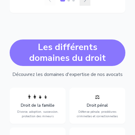
Les différents
domaines du droit
Découvrez les domaines d'expertise de nos avocats
👨‍👩‍👧‍👦
⚖️
Expertise en matière pénale,
Divorce, garde d'enfants,
de l'assistance en garde à
adoption, succession et
Droit de la famille
Droit pénal
vue jusqu'au procès, pour
protection des personnes
toute affaire correctionnelle
Divorce, adoption, succession,
Défense pénale, procédures
vulnérables.
ou criminelle.
protection des mineurs
criminelles et correctionnelles