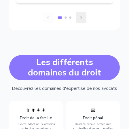
Les différents
domaines du droit
Découvrez les domaines d'expertise de nos avocats
👨‍👩‍👧‍👦
⚖️
Expertise en matière pénale,
Divorce, garde d'enfants,
de l'assistance en garde à
adoption, succession et
Droit de la famille
Droit pénal
vue jusqu'au procès, pour
protection des personnes
toute affaire correctionnelle
Divorce, adoption, succession,
Défense pénale, procédures
vulnérables.
ou criminelle.
protection des mineurs
criminelles et correctionnelles