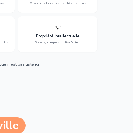
ses
Opérations bancaires, marchés financiers
💡
Protection de vos créations : brevets,
cs,
marques, droits d'auteur et lutte contre la
Propriété intellectuelle
contrefaçon.
ublics
Brevets, marques, droits d'auteur
e n'est pas listé ici.
ille