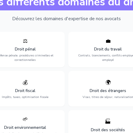
s différents domaines du dr
Découvrez les domaines d'expertise de nos avocats
⚖️
💼
Expertise en matière pénale, de
Protection de vos droits au travai
ssistance en garde à vue jusqu'au
contrats, licenciements, harcèlem
Droit pénal
Droit du travail
s, pour toute affaire correctionnelle
discrimination et conflits avec
fense pénale, procédures criminelles et
Contrats, licenciements, conflits employ
ou criminelle.
l'employeur.
correctionnelles
employé
💰
🌍
misation de votre situation fiscale :
Obtention de vos droits de séjour : 
clarations, contentieux, contrôles
cartes de séjour, regroupement famil
Droit fiscal
Droit des étrangers
fiscaux et planification.
naturalisation.
Impôts, taxes, optimisation fiscale
Visas, titres de séjour, naturalisatio
🌱
🏭
ction de l'environnement : conformité
Structuration de votre société : créa
Droit environnemental
environnementale, litiges et
fusion-acquisition, gouvernance
Droit des sociétés
développement durable.
restructuration.