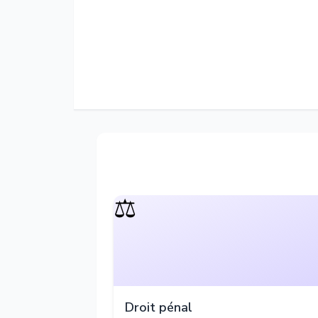
⚖️
Droit pénal