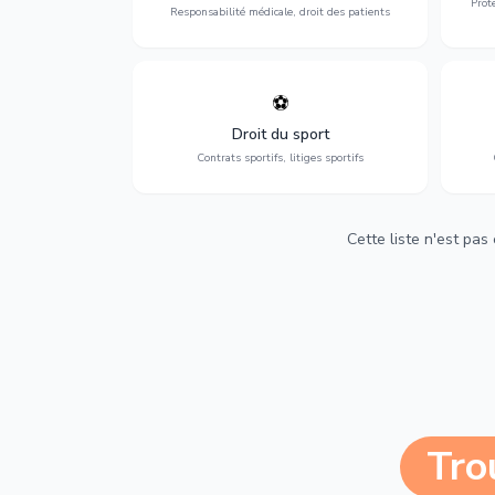
Prot
Responsabilité médicale, droit des patients
⚽
Expertise en droit sportif : contrats de
D
sportifs, transferts, sponsoring et
d'ass
Droit du sport
contentieux.
Contrats sportifs, litiges sportifs
Cette liste n'est pas
Tro