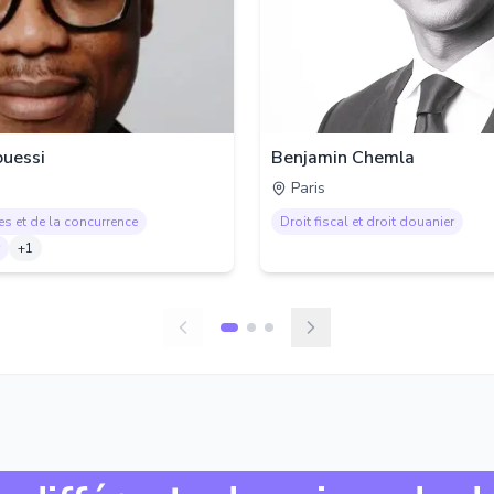
uessi
Benjamin Chemla
Paris
es et de la concurrence
Droit fiscal et droit douanier
+
1