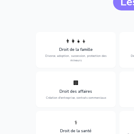
Le
👨‍👩‍👧‍👦
Divorce, garde d'enfants, adoption,
l'a
Droit de la famille
succession et protection des personnes
procè
vulnérables.
Divorce, adoption, succession, protection des
Dé
mineurs
🏢
Accompagnement complet pour votre
Opti
entreprise : création, contrats
dé
Droit des affaires
commerciaux, concurrence et litiges.
Création d'entreprise, contrats commerciaux
⚕️
Défense de vos droits médicaux : erreurs
Prote
médicales, responsabilité des praticiens
Droit de la santé
et indemnisation.