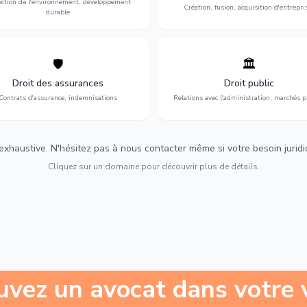
ection de l'environnement, développement
Création, fusion, acquisition d'entrepri
durable
🛡️
🏛️
éfense de vos intérêts : contrats
Gestion de vos relations avec
urance, sinistres et indemnisations
l'administration : marchés publi
Droit des assurances
Droit public
optimales.
urbanisme et contentieux.
Contrats d'assurance, indemnisations
Relations avec l'administration, marchés p
 exhaustive. N'hésitez pas à nous contacter même si votre besoin juridiqu
Cliquez sur un domaine pour découvrir plus de détails.
uvez un avocat dans votre v