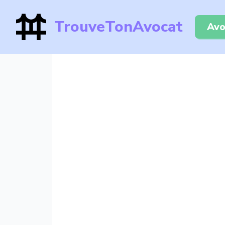
TrouveTonAvocat
Avo