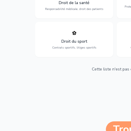
médicales, responsabilité des praticiens
Droit de la santé
et indemnisation.
Prot
Responsabilité médicale, droit des patients
⚽
Expertise en droit sportif : contrats de
D
sportifs, transferts, sponsoring et
d'ass
Droit du sport
contentieux.
Contrats sportifs, litiges sportifs
Cette liste n'est pas
Tro