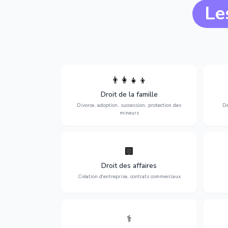
Le
👨‍👩‍👧‍👦
Divorce, garde d'enfants, adoption,
l'a
Droit de la famille
succession et protection des personnes
procè
vulnérables.
Divorce, adoption, succession, protection des
Dé
mineurs
🏢
Accompagnement complet pour votre
Opti
entreprise : création, contrats
dé
Droit des affaires
commerciaux, concurrence et litiges.
Création d'entreprise, contrats commerciaux
⚕️
Défense de vos droits médicaux : erreurs
Prote