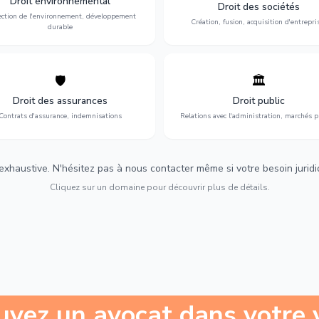
Droit environnemental
environnementale, litiges et
fusion-acquisition, gouvernance
Droit des sociétés
développement durable.
restructuration.
ection de l'environnement, développement
Création, fusion, acquisition d'entrepri
durable
🛡️
🏛️
éfense de vos intérêts : contrats
Gestion de vos relations avec
urance, sinistres et indemnisations
l'administration : marchés publi
Droit des assurances
Droit public
optimales.
urbanisme et contentieux.
Contrats d'assurance, indemnisations
Relations avec l'administration, marchés p
 exhaustive. N'hésitez pas à nous contacter même si votre besoin juridiqu
Cliquez sur un domaine pour découvrir plus de détails.
uvez un avocat dans votre v