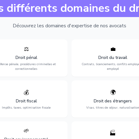
s différents domaines du dr
Découvrez les domaines d'expertise de nos avocats
⚖️
💼
Expertise en matière pénale, de
Protection de vos droits au travai
ssistance en garde à vue jusqu'au
contrats, licenciements, harcèlem
Droit pénal
Droit du travail
s, pour toute affaire correctionnelle
discrimination et conflits avec
fense pénale, procédures criminelles et
Contrats, licenciements, conflits employ
ou criminelle.
l'employeur.
correctionnelles
employé
💰
🌍
misation de votre situation fiscale :
Obtention de vos droits de séjour : 
clarations, contentieux, contrôles
cartes de séjour, regroupement famil
Droit fiscal
Droit des étrangers
fiscaux et planification.
naturalisation.
Impôts, taxes, optimisation fiscale
Visas, titres de séjour, naturalisatio
🌱
🏭
ction de l'environnement : conformité
Structuration de votre société : créa