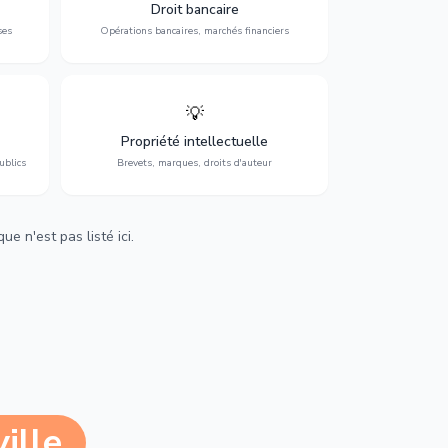
 et
contentieux bancaire, investissements et
Droit bancaire
régulation.
ses
Opérations bancaires, marchés financiers
💡
Protection de vos créations : brevets,
cs,
marques, droits d'auteur et lutte contre la
Propriété intellectuelle
contrefaçon.
ublics
Brevets, marques, droits d'auteur
e n'est pas listé ici.
ille