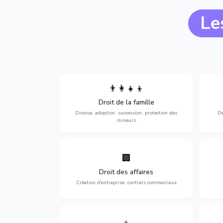
Le
👨‍👩‍👧‍👦
Divorce, garde d'enfants, adoption,
l'a
Droit de la famille
succession et protection des personnes
procè
vulnérables.
Divorce, adoption, succession, protection des
Dé
mineurs
🏢
Accompagnement complet pour votre
Opti
entreprise : création, contrats
dé
Droit des affaires
commerciaux, concurrence et litiges.
Création d'entreprise, contrats commerciaux