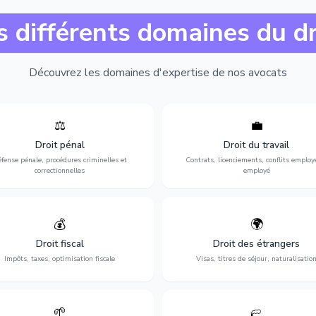
s différents domaines du dr
Découvrez les domaines d'expertise de nos avocats
⚖️
💼
Expertise en matière pénale, de
Protection de vos droits au travai
ssistance en garde à vue jusqu'au
contrats, licenciements, harcèlem
Droit pénal
Droit du travail
s, pour toute affaire correctionnelle
discrimination et conflits avec
fense pénale, procédures criminelles et
Contrats, licenciements, conflits employ
ou criminelle.
l'employeur.
correctionnelles
employé
💰
🌍
misation de votre situation fiscale :
Obtention de vos droits de séjour : 
clarations, contentieux, contrôles
cartes de séjour, regroupement famil
Droit fiscal
Droit des étrangers
fiscaux et planification.
naturalisation.
Impôts, taxes, optimisation fiscale
Visas, titres de séjour, naturalisatio
🌱