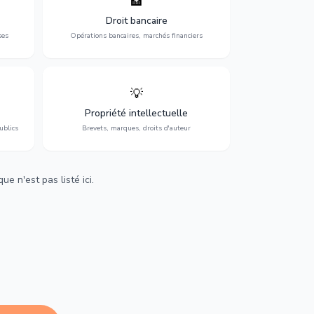
🏦
tion,
Gestion de vos opérations financières :
 et
contentieux bancaire, investissements et
Droit bancaire
régulation.
ses
Opérations bancaires, marchés financiers
💡
Protection de vos créations : brevets,
cs,
marques, droits d'auteur et lutte contre la
Propriété intellectuelle
contrefaçon.
ublics
Brevets, marques, droits d'auteur
e n'est pas listé ici.