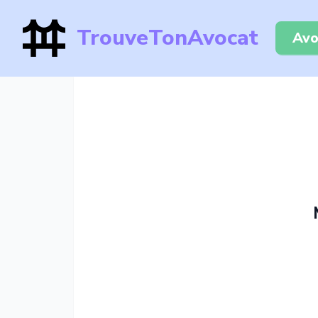
TrouveTonAvocat
Avo