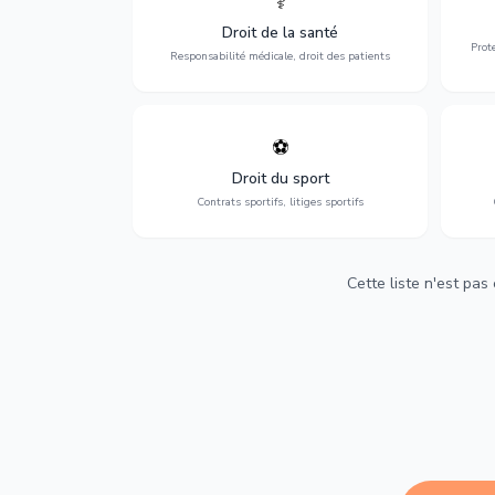
⚕️
Défense de vos droits médicaux : erreurs
Prote
médicales, responsabilité des praticiens
Droit de la santé
et indemnisation.
Prot
Responsabilité médicale, droit des patients
⚽
Expertise en droit sportif : contrats de
D
sportifs, transferts, sponsoring et
d'ass
Droit du sport
contentieux.
Contrats sportifs, litiges sportifs
Cette liste n'est pas