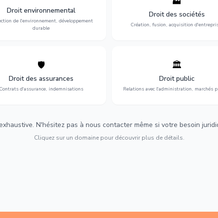
🏭
ction de l'environnement : conformité
Structuration de votre société : créa
Droit environnemental
environnementale, litiges et
fusion-acquisition, gouvernance
Droit des sociétés
développement durable.
restructuration.
ection de l'environnement, développement
Création, fusion, acquisition d'entrepri
durable
🛡️
🏛️
éfense de vos intérêts : contrats
Gestion de vos relations avec
urance, sinistres et indemnisations
l'administration : marchés publi
Droit des assurances
Droit public
optimales.
urbanisme et contentieux.
Contrats d'assurance, indemnisations
Relations avec l'administration, marchés p
 exhaustive. N'hésitez pas à nous contacter même si votre besoin juridiqu
Cliquez sur un domaine pour découvrir plus de détails.