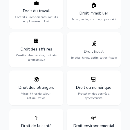
💼
Protection de vos droits au
🏠
Sécurisation de vos projets
travail : contrats,
immobiliers : achat, vente,
Droit du travail
licenciements, harcèlement,
Droit immobilier
location, construction et
discrimination et conflits
Contrats, licenciements, conflits
gestion de copropriété.
Achat, vente, location, copropriété
avec l'employeur.
employeur-employé
🏢
Accompagnement complet
Optimisation de votre
💰
pour votre entreprise :
situation fiscale :
Droit des affaires
création, contrats
déclarations, contentieux,
Droit fiscal
commerciaux, concurrence
contrôles fiscaux et
Création d'entreprise, contrats
Impôts, taxes, optimisation fiscale
et litiges.
planification.
commerciaux
🌍
💻
Obtention de vos droits de
Protection de vos activités
séjour : visas, cartes de
numériques : RGPD,
Droit des étrangers
Droit du numérique
séjour, regroupement
cybersécurité, e-commerce
Visas, titres de séjour,
Protection des données,
familial et naturalisation.
et propriété digitale.
naturalisation
cybersécurité
⚕️
🌱
Défense de vos droits
Protection de
médicaux : erreurs
l'environnement :
Droit de la santé
Droit environnemental
médicales, responsabilité
conformité