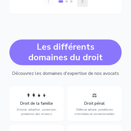
Les différents
domaines du droit
Découvrez les domaines d'expertise de nos avocats
👨‍👩‍👧‍👦
⚖️
Expertise en matière pénale,
Divorce, garde d'enfants,
de l'assistance en garde à
adoption, succession et
Droit de la famille
Droit pénal
vue jusqu'au procès, pour
protection des personnes
toute affaire correctionnelle
Divorce, adoption, succession,
Défense pénale, procédures
vulnérables.
ou criminelle.
protection des mineurs
criminelles et correctionnelles