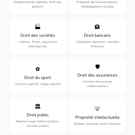
des praticiens et
environnementale, litiges et
Responsabilité médicale, droit des
Protection de l'environnement,
indemnisation.
développement durable.
patients
développement durable
🏭
🏦
Structuration de votre
Gestion de vos opérations
société : création, fusion-
financières : contentieux
Droit des sociétés
Droit bancaire
acquisition, gouvernance et
bancaire, investissements et
Création, fusion, acquisition
Opérations bancaires, marchés
restructuration.
régulation.
d'entreprises
financiers
🛡️
⚽
Expertise en droit sportif :
Défense de vos intérêts :
contrats de sportifs,
contrats d'assurance,
Droit des assurances
Droit du sport
transferts, sponsoring et
sinistres et indemnisations
Contrats d'assurance,
contentieux.
optimales.
Contrats sportifs, litiges sportifs
indemnisations
🏛️
💡
Gestion de vos relations
Protection de vos créations
avec l'administration :
: brevets, marques, droits
Droit public
Propriété intellectuelle
marchés publics,
d'auteur et lutte contre la
Relations avec l'administration,
urbanisme et contentieux.
contrefaçon.
Brevets, marques, droits d'auteur
marchés publics