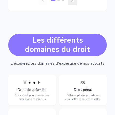
Les différents
domaines du droit
Découvrez les domaines d'expertise de nos avocats
👨‍👩‍👧‍👦
⚖️
Expertise en matière pénale,
Divorce, garde d'enfants,
de l'assistance en garde à
adoption, succession et
Droit de la famille
Droit pénal
vue jusqu'au procès, pour
protection des personnes
toute affaire correctionnelle
Divorce, adoption, succession,
Défense pénale, procédures
vulnérables.
ou criminelle.
protection des mineurs
criminelles et correctionnelles