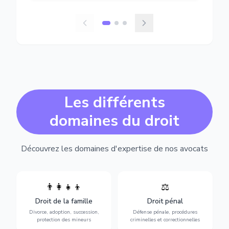
Les différents
domaines du droit
Découvrez les domaines d'expertise de nos avocats
👨‍👩‍👧‍👦
⚖️
Expertise en matière pénale,
Divorce, garde d'enfants,
de l'assistance en garde à
adoption, succession et
Droit de la famille
Droit pénal
vue jusqu'au procès, pour
protection des personnes
toute affaire correctionnelle
Divorce, adoption, succession,
Défense pénale, procédures
vulnérables.
ou criminelle.
protection des mineurs
criminelles et correctionnelles