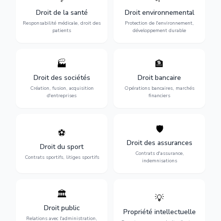
médicaux : erreurs
l'environnement :
Droit de la santé
Droit environnemental
médicales, responsabilité
conformité
des praticiens et
environnementale, litiges et
Responsabilité médicale, droit des
Protection de l'environnement,
indemnisation.
développement durable.
patients
développement durable
🏭
🏦
Structuration de votre
Gestion de vos opérations
société : création, fusion-
financières : contentieux
Droit des sociétés
Droit bancaire
acquisition, gouvernance et
bancaire, investissements et
Création, fusion, acquisition
Opérations bancaires, marchés
restructuration.
régulation.
d'entreprises
financiers
🛡️
⚽
Expertise en droit sportif :
Défense de vos intérêts :
contrats de sportifs,
contrats d'assurance,
Droit des assurances
Droit du sport
transferts, sponsoring et
sinistres et indemnisations
Contrats d'assurance,
contentieux.
optimales.
Contrats sportifs, litiges sportifs
indemnisations
🏛️
💡
Gestion de vos relations
Protection de vos créations
avec l'administration :
: brevets, marques, droits
Droit public
Propriété intellectuelle
marchés publics,
d'auteur et lutte contre la
Relations avec l'administration,
urbanisme et contentieux.
contrefaçon.