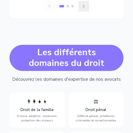
Les différents
domaines du droit
Découvrez les domaines d'expertise de nos avocats
👨‍👩‍👧‍👦
⚖️
Expertise en matière pénale,
Divorce, garde d'enfants,
de l'assistance en garde à
adoption, succession et
Droit de la famille
Droit pénal
vue jusqu'au procès, pour
protection des personnes
toute affaire correctionnelle
Divorce, adoption, succession,
Défense pénale, procédures
vulnérables.
ou criminelle.
protection des mineurs
criminelles et correctionnelles