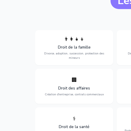
Le
👨‍👩‍👧‍👦
Divorce, garde d'enfants, adoption,
l'a
Droit de la famille
succession et protection des personnes
procè
vulnérables.
Divorce, adoption, succession, protection des
Dé
mineurs
🏢
Accompagnement complet pour votre
Opti
entreprise : création, contrats
dé
Droit des affaires
commerciaux, concurrence et litiges.
Création d'entreprise, contrats commerciaux
⚕️
Défense de vos droits médicaux : erreurs
Prote
médicales, responsabilité des praticiens
Droit de la santé
et indemnisation.
Prot