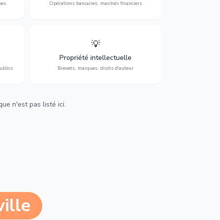
ses
Opérations bancaires, marchés financiers
💡
Protection de vos créations : brevets,
cs,
marques, droits d'auteur et lutte contre la
Propriété intellectuelle
contrefaçon.
ublics
Brevets, marques, droits d'auteur
e n'est pas listé ici.
ille