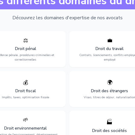
s différents domaines du dr
Découvrez les domaines d'expertise de nos avocats
⚖️
💼
Expertise en matière pénale, de
Protection de vos droits au travai
ssistance en garde à vue jusqu'au
contrats, licenciements, harcèlem
Droit pénal
Droit du travail
s, pour toute affaire correctionnelle
discrimination et conflits avec
fense pénale, procédures criminelles et
Contrats, licenciements, conflits employ
ou criminelle.
l'employeur.
correctionnelles
employé
💰
🌍
misation de votre situation fiscale :
Obtention de vos droits de séjour : 
clarations, contentieux, contrôles
cartes de séjour, regroupement famil
Droit fiscal
Droit des étrangers
fiscaux et planification.
naturalisation.
Impôts, taxes, optimisation fiscale
Visas, titres de séjour, naturalisatio
🌱
🏭
ction de l'environnement : conformité
Structuration de votre société : créa
Droit environnemental
environnementale, litiges et
fusion-acquisition, gouvernance
Droit des sociétés
développement durable.
restructuration.
ection de l'environnement, développement