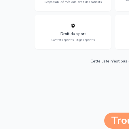
Responsabilité médicale, droit des patients
⚽
Expertise en droit sportif : contrats de
D
sportifs, transferts, sponsoring et
d'ass
Droit du sport
contentieux.
Contrats sportifs, litiges sportifs
Cette liste n'est pas
Tro