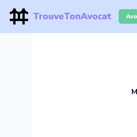
TrouveTonAvocat
Avo
M