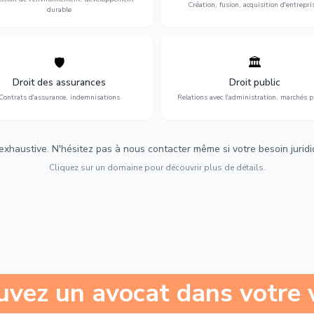
Création, fusion, acquisition d'entrepri
durable
🛡️
🏛️
éfense de vos intérêts : contrats
Gestion de vos relations avec
urance, sinistres et indemnisations
l'administration : marchés publi
Droit des assurances
Droit public
optimales.
urbanisme et contentieux.
Contrats d'assurance, indemnisations
Relations avec l'administration, marchés p
 exhaustive. N'hésitez pas à nous contacter même si votre besoin juridiqu
Cliquez sur un domaine pour découvrir plus de détails.
uvez un avocat dans votre v