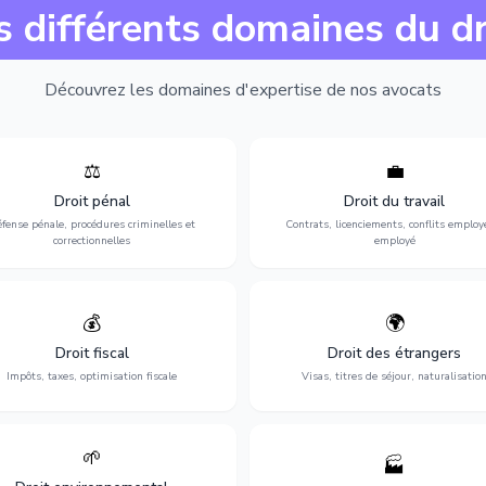
s différents domaines du dr
Découvrez les domaines d'expertise de nos avocats
⚖️
💼
Expertise en matière pénale, de
Protection de vos droits au travai
ssistance en garde à vue jusqu'au
contrats, licenciements, harcèlem
Droit pénal
Droit du travail
s, pour toute affaire correctionnelle
discrimination et conflits avec
fense pénale, procédures criminelles et
Contrats, licenciements, conflits employ
ou criminelle.
l'employeur.
correctionnelles
employé
💰
🌍
misation de votre situation fiscale :
Obtention de vos droits de séjour : 
clarations, contentieux, contrôles
cartes de séjour, regroupement famil
Droit fiscal
Droit des étrangers
fiscaux et planification.
naturalisation.
Impôts, taxes, optimisation fiscale
Visas, titres de séjour, naturalisatio
🌱
🏭
ction de l'environnement : conformité
Structuration de votre société : créa