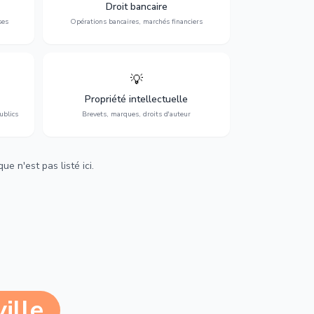
 et
contentieux bancaire, investissements et
Droit bancaire
régulation.
ses
Opérations bancaires, marchés financiers
💡
Protection de vos créations : brevets,
cs,
marques, droits d'auteur et lutte contre la
Propriété intellectuelle
contrefaçon.
ublics
Brevets, marques, droits d'auteur
e n'est pas listé ici.
ille