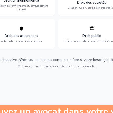
Droit environnemental
environnementale, litiges et
fusion-acquisition, gouvernance
Droit des sociétés
développement durable.
restructuration.
ection de l'environnement, développement
Création, fusion, acquisition d'entrepri
durable
🛡️
🏛️
éfense de vos intérêts : contrats
Gestion de vos relations avec
urance, sinistres et indemnisations
l'administration : marchés publi
Droit des assurances
Droit public
optimales.
urbanisme et contentieux.
Contrats d'assurance, indemnisations
Relations avec l'administration, marchés p
 exhaustive. N'hésitez pas à nous contacter même si votre besoin juridiqu
Cliquez sur un domaine pour découvrir plus de détails.
uvez un avocat dans votre v