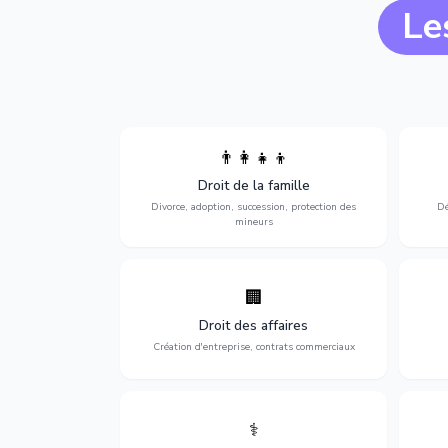
Le
👨‍👩‍👧‍👦
Divorce, garde d'enfants, adoption,
l'a
Droit de la famille
succession et protection des personnes
procè
vulnérables.
Divorce, adoption, succession, protection des
Dé
mineurs
🏢
Accompagnement complet pour votre
Opti
entreprise : création, contrats
dé
Droit des affaires
commerciaux, concurrence et litiges.
Création d'entreprise, contrats commerciaux
⚕️
Défense de vos droits médicaux : erreurs
Prote