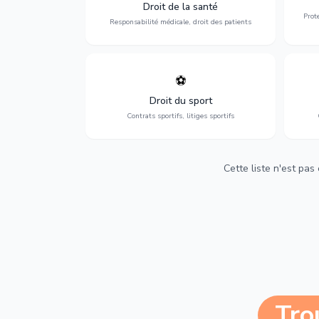
médicales, responsabilité des praticiens
Droit de la santé
et indemnisation.
Prot
Responsabilité médicale, droit des patients
⚽
Expertise en droit sportif : contrats de
D
sportifs, transferts, sponsoring et
d'ass
Droit du sport
contentieux.
Contrats sportifs, litiges sportifs
Cette liste n'est pas
Tro