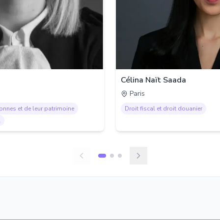
Célina Naït Saada
Paris
sonnes et de leur patrimoine
Droit fiscal et droit douanier
l