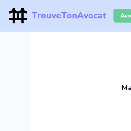
TrouveTonAvocat
Avo
Ma