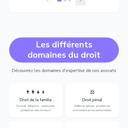
Les différents
domaines du droit
Découvrez les domaines d'expertise de nos avocats
👨‍👩‍👧‍👦
⚖️
Expertise en matière pénale,
Divorce, garde d'enfants,
de l'assistance en garde à
adoption, succession et
Droit de la famille
Droit pénal
vue jusqu'au procès, pour
protection des personnes
toute affaire correctionnelle
Divorce, adoption, succession,
Défense pénale, procédures
vulnérables.
ou criminelle.
protection des mineurs
criminelles et correctionnelles