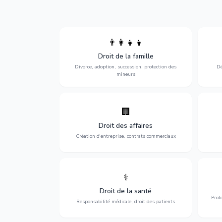
👨‍👩‍👧‍👦
Divorce, garde d'enfants, adoption,
l'a
Droit de la famille
succession et protection des personnes
procè
vulnérables.
Divorce, adoption, succession, protection des
Dé
mineurs
🏢
Accompagnement complet pour votre
Opti
entreprise : création, contrats
dé
Droit des affaires
commerciaux, concurrence et litiges.
Création d'entreprise, contrats commerciaux
⚕️
Défense de vos droits médicaux : erreurs
Prote
médicales, responsabilité des praticiens
Droit de la santé
et indemnisation.
Prot
Responsabilité médicale, droit des patients