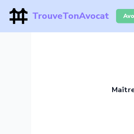
TrouveTonAvocat
Avo
Maîtr