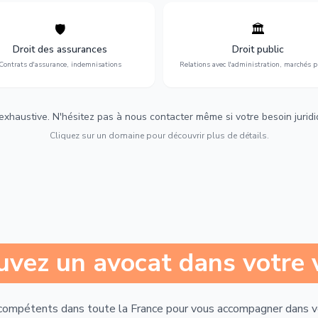
🛡️
🏛️
éfense de vos intérêts : contrats
Gestion de vos relations avec
urance, sinistres et indemnisations
l'administration : marchés publi
Droit des assurances
Droit public
optimales.
urbanisme et contentieux.
Contrats d'assurance, indemnisations
Relations avec l'administration, marchés p
 exhaustive. N'hésitez pas à nous contacter même si votre besoin juridiqu
Cliquez sur un domaine pour découvrir plus de détails.
uvez un avocat dans votre v
compétents dans toute la France pour vous accompagner dans 