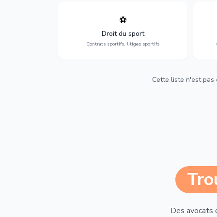
⚽
Expertise en droit sportif : contrats de
D
sportifs, transferts, sponsoring et
d'ass
Droit du sport
contentieux.
Contrats sportifs, litiges sportifs
Cette liste n'est pas
Tro
Des avocats 