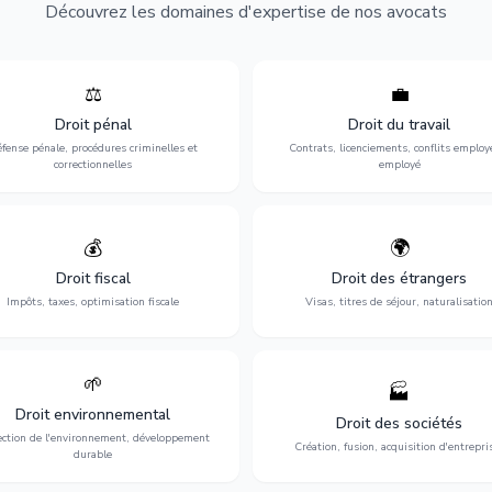
Découvrez les domaines d'expertise de nos avocats
⚖️
💼
Expertise en matière pénale, de
Protection de vos droits au travai
ssistance en garde à vue jusqu'au
contrats, licenciements, harcèlem
Droit pénal
Droit du travail
s, pour toute affaire correctionnelle
discrimination et conflits avec
fense pénale, procédures criminelles et
Contrats, licenciements, conflits employ
ou criminelle.
l'employeur.
correctionnelles
employé
💰
🌍
misation de votre situation fiscale :
Obtention de vos droits de séjour : 
clarations, contentieux, contrôles
cartes de séjour, regroupement famil
Droit fiscal
Droit des étrangers
fiscaux et planification.
naturalisation.
Impôts, taxes, optimisation fiscale
Visas, titres de séjour, naturalisatio
🌱
🏭
ction de l'environnement : conformité
Structuration de votre société : créa
Droit environnemental
environnementale, litiges et
fusion-acquisition, gouvernance
Droit des sociétés
développement durable.
restructuration.
ection de l'environnement, développement
Création, fusion, acquisition d'entrepri
durable