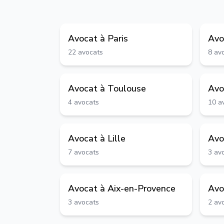
Avocat à
Paris
Avo
22
avocats
8
av
Avocat à
Toulouse
Avo
4
avocats
10
a
Avocat à
Lille
Avo
7
avocats
3
av
Avocat à
Aix-en-Provence
Avo
3
avocats
2
av