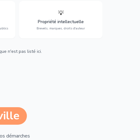
💡
Protection de vos créations : brevets,
cs,
marques, droits d'auteur et lutte contre la
Propriété intellectuelle
contrefaçon.
ublics
Brevets, marques, droits d'auteur
e n'est pas listé ici.
ille
vos démarches