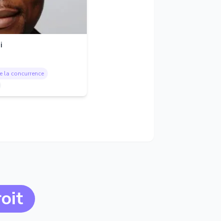
i
de la concurrence
oit