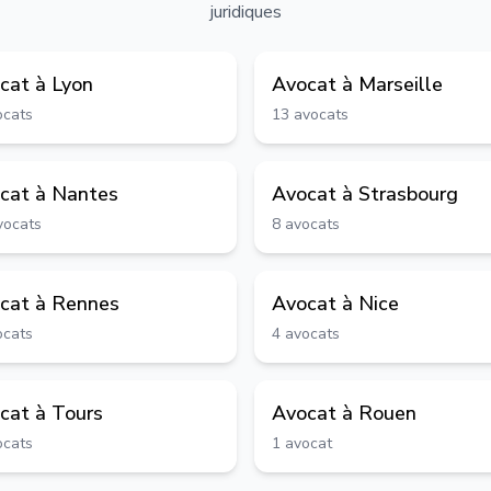
juridiques
cat à
Lyon
Avocat à
Marseille
ocats
13
avocats
cat à
Nantes
Avocat à
Strasbourg
vocats
8
avocats
cat à
Rennes
Avocat à
Nice
ocats
4
avocats
cat à
Tours
Avocat à
Rouen
ocats
1
avocat