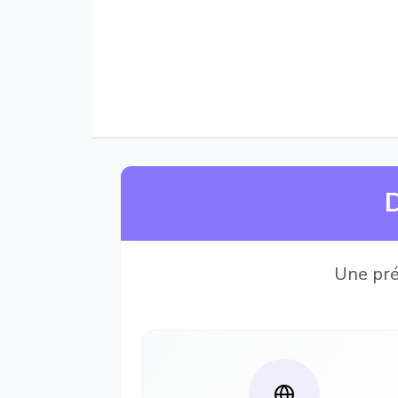
D
Une pré