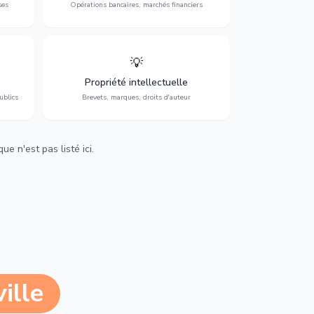
ses
Opérations bancaires, marchés financiers
💡
Protection de vos créations : brevets,
cs,
marques, droits d'auteur et lutte contre la
Propriété intellectuelle
contrefaçon.
ublics
Brevets, marques, droits d'auteur
e n'est pas listé ici.
ille