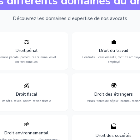
s différents domaines du dr
Découvrez les domaines d'expertise de nos avocats
⚖️
💼
Expertise en matière pénale, de
Protection de vos droits au travai
ssistance en garde à vue jusqu'au
contrats, licenciements, harcèlem
Droit pénal
Droit du travail
s, pour toute affaire correctionnelle
discrimination et conflits avec
fense pénale, procédures criminelles et
Contrats, licenciements, conflits employ
ou criminelle.
l'employeur.
correctionnelles
employé
💰
🌍
misation de votre situation fiscale :
Obtention de vos droits de séjour : 
clarations, contentieux, contrôles
cartes de séjour, regroupement famil
Droit fiscal
Droit des étrangers
fiscaux et planification.
naturalisation.
Impôts, taxes, optimisation fiscale
Visas, titres de séjour, naturalisatio
🌱
🏭
ction de l'environnement : conformité
Structuration de votre société : créa
Droit environnemental
environnementale, litiges et
fusion-acquisition, gouvernance
Droit des sociétés
développement durable.
restructuration.
ection de l'environnement, développement