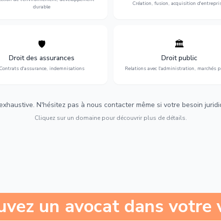
Création, fusion, acquisition d'entrepri
durable
🛡️
🏛️
éfense de vos intérêts : contrats
Gestion de vos relations avec
urance, sinistres et indemnisations
l'administration : marchés publi
Droit des assurances
Droit public
optimales.
urbanisme et contentieux.
Contrats d'assurance, indemnisations
Relations avec l'administration, marchés p
 exhaustive. N'hésitez pas à nous contacter même si votre besoin juridiqu
Cliquez sur un domaine pour découvrir plus de détails.
uvez un avocat dans votre v