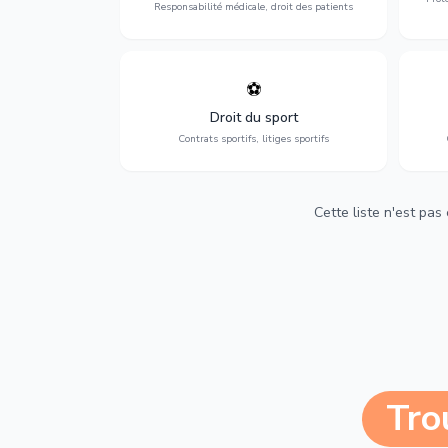
Responsabilité médicale, droit des patients
⚽
Expertise en droit sportif : contrats de
D
sportifs, transferts, sponsoring et
d'ass
Droit du sport
contentieux.
Contrats sportifs, litiges sportifs
Cette liste n'est pas
Tro