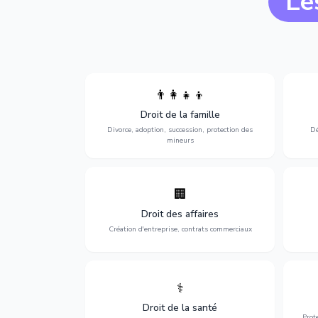
Le
👨‍👩‍👧‍👦
Divorce, garde d'enfants, adoption,
l'a
Droit de la famille
succession et protection des personnes
procè
vulnérables.
Divorce, adoption, succession, protection des
Dé
mineurs
🏢
Accompagnement complet pour votre
Opti
entreprise : création, contrats
dé
Droit des affaires
commerciaux, concurrence et litiges.
Création d'entreprise, contrats commerciaux
⚕️
Défense de vos droits médicaux : erreurs
Prote
médicales, responsabilité des praticiens
Droit de la santé
et indemnisation.
Prot