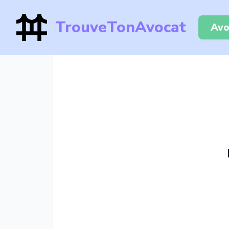
TrouveTonAvocat
Avo