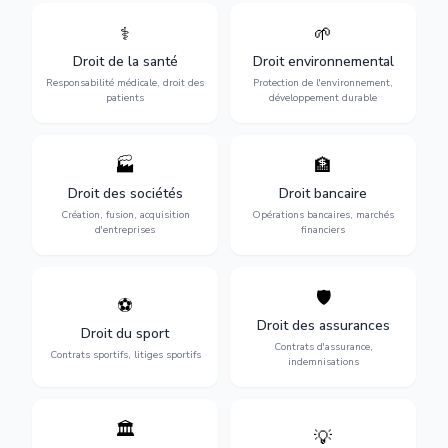
⚕️
🌱
Défense de vos droits
Protection de
médicaux : erreurs
l'environnement :
Droit de la santé
Droit environnemental
médicales, responsabilité
conformité
des praticiens et
environnementale, litiges et
Responsabilité médicale, droit des
Protection de l'environnement,
indemnisation.
développement durable.
patients
développement durable
🏭
🏦
Structuration de votre
Gestion de vos opérations
société : création, fusion-
financières : contentieux
Droit des sociétés
Droit bancaire
acquisition, gouvernance et
bancaire, investissements et
Création, fusion, acquisition
Opérations bancaires, marchés
restructuration.
régulation.
d'entreprises
financiers
🛡️
⚽
Expertise en droit sportif :
Défense de vos intérêts :
contrats de sportifs,
contrats d'assurance,
Droit des assurances
Droit du sport
transferts, sponsoring et
sinistres et indemnisations
Contrats d'assurance,
contentieux.
optimales.
Contrats sportifs, litiges sportifs
indemnisations
🏛️
💡
Gestion de vos relations
Protection de vos créations