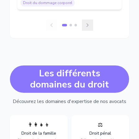
Droit du dommage corporel
Les différents
domaines du droit
Découvrez les domaines d'expertise de nos avocats
👨‍👩‍👧‍👦
⚖️
Expertise en matière pénale,
Divorce, garde d'enfants,
de l'assistance en garde à
adoption, succession et
Droit de la famille
Droit pénal
vue jusqu'au procès, pour
protection des personnes
toute affaire correctionnelle