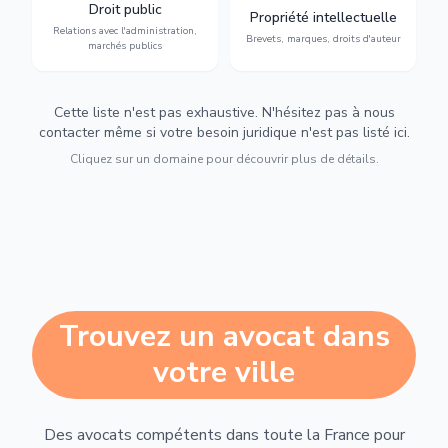
avec l'administration :
: brevets, marques, droits
Droit public
Propriété intellectuelle
marchés publics,
d'auteur et lutte contre la
Relations avec l'administration,
urbanisme et contentieux.
contrefaçon.
Brevets, marques, droits d'auteur
marchés publics
Cette liste n'est pas exhaustive. N'hésitez pas à nous
contacter même si votre besoin juridique n'est pas listé ici.
Cliquez sur un domaine pour découvrir plus de détails.
Trouvez un avocat dans
votre ville
Des avocats compétents dans toute la France pour