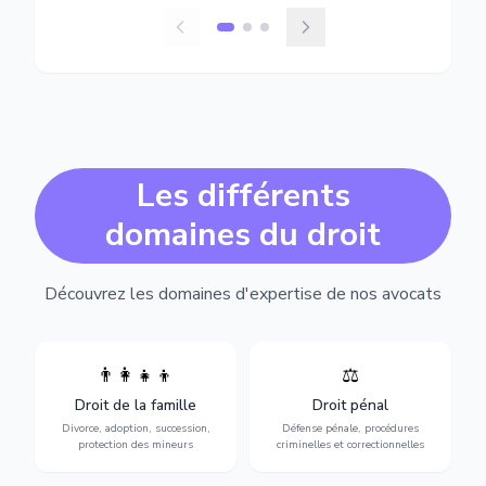
Les différents
domaines du droit
Découvrez les domaines d'expertise de nos avocats
👨‍👩‍👧‍👦
⚖️
Expertise en matière pénale,
Divorce, garde d'enfants,
de l'assistance en garde à
adoption, succession et
Droit de la famille
Droit pénal
vue jusqu'au procès, pour
protection des personnes
toute affaire correctionnelle
Divorce, adoption, succession,
Défense pénale, procédures
vulnérables.
ou criminelle.
protection des mineurs
criminelles et correctionnelles