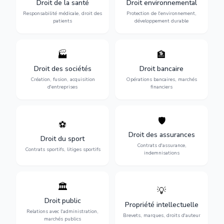
Droit de la santé
Droit environnemental
médicales, responsabilité
conformité
des praticiens et
environnementale, litiges et
Responsabilité médicale, droit des
Protection de l'environnement,
indemnisation.
développement durable.
patients
développement durable
🏭
🏦
Structuration de votre
Gestion de vos opérations
société : création, fusion-
financières : contentieux
Droit des sociétés
Droit bancaire
acquisition, gouvernance et
bancaire, investissements et
Création, fusion, acquisition
Opérations bancaires, marchés
restructuration.
régulation.
d'entreprises
financiers
🛡️
⚽
Expertise en droit sportif :
Défense de vos intérêts :
contrats de sportifs,
contrats d'assurance,
Droit des assurances
Droit du sport
transferts, sponsoring et
sinistres et indemnisations
Contrats d'assurance,
contentieux.
optimales.
Contrats sportifs, litiges sportifs
indemnisations
🏛️
💡
Gestion de vos relations
Protection de vos créations
avec l'administration :
: brevets, marques, droits
Droit public
Propriété intellectuelle
marchés publics,
d'auteur et lutte contre la
Relations avec l'administration,
urbanisme et contentieux.
contrefaçon.
Brevets, marques, droits d'auteur
marchés publics