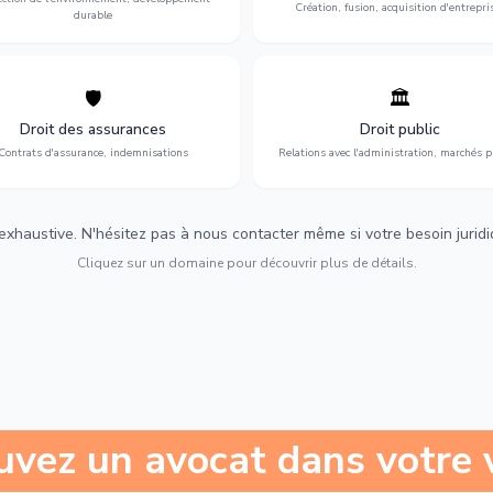
Création, fusion, acquisition d'entrepri
durable
🛡️
🏛️
éfense de vos intérêts : contrats
Gestion de vos relations avec
urance, sinistres et indemnisations
l'administration : marchés publi
Droit des assurances
Droit public
optimales.
urbanisme et contentieux.
Contrats d'assurance, indemnisations
Relations avec l'administration, marchés p
 exhaustive. N'hésitez pas à nous contacter même si votre besoin juridiqu
Cliquez sur un domaine pour découvrir plus de détails.
uvez un avocat dans votre v