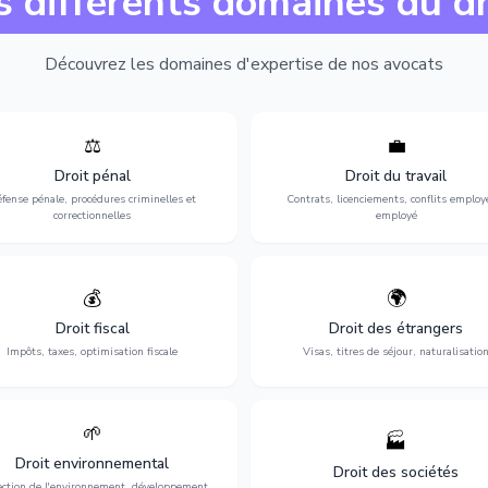
s différents domaines du dr
Découvrez les domaines d'expertise de nos avocats
⚖️
💼
Expertise en matière pénale, de
Protection de vos droits au travai
ssistance en garde à vue jusqu'au
contrats, licenciements, harcèlem
Droit pénal
Droit du travail
s, pour toute affaire correctionnelle
discrimination et conflits avec
fense pénale, procédures criminelles et
Contrats, licenciements, conflits employ
ou criminelle.
l'employeur.
correctionnelles
employé
💰
🌍
misation de votre situation fiscale :
Obtention de vos droits de séjour : 
clarations, contentieux, contrôles
cartes de séjour, regroupement famil
Droit fiscal
Droit des étrangers
fiscaux et planification.
naturalisation.
Impôts, taxes, optimisation fiscale
Visas, titres de séjour, naturalisatio
🌱
🏭
ction de l'environnement : conformité
Structuration de votre société : créa
Droit environnemental
environnementale, litiges et
fusion-acquisition, gouvernance
Droit des sociétés
développement durable.
restructuration.
ection de l'environnement, développement