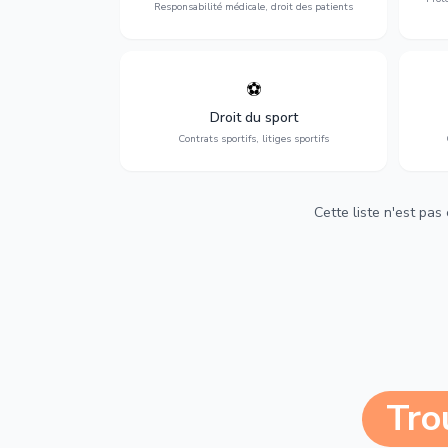
Responsabilité médicale, droit des patients
⚽
Expertise en droit sportif : contrats de
D
sportifs, transferts, sponsoring et
d'ass
Droit du sport
contentieux.
Contrats sportifs, litiges sportifs
Cette liste n'est pas
Tro