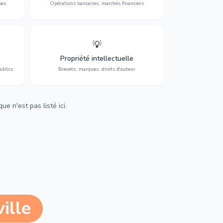
ses
Opérations bancaires, marchés financiers
💡
Protection de vos créations : brevets,
cs,
marques, droits d'auteur et lutte contre la
Propriété intellectuelle
contrefaçon.
ublics
Brevets, marques, droits d'auteur
e n'est pas listé ici.
ille