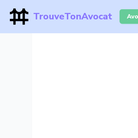
TrouveTonAvocat
Avo