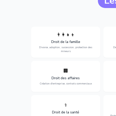
Le
👨‍👩‍👧‍👦
Divorce, garde d'enfants, adoption,
l'a
Droit de la famille
succession et protection des personnes
procè
vulnérables.
Divorce, adoption, succession, protection des
Dé
mineurs
🏢
Accompagnement complet pour votre
Opti
entreprise : création, contrats
dé
Droit des affaires
commerciaux, concurrence et litiges.
Création d'entreprise, contrats commerciaux
⚕️
Défense de vos droits médicaux : erreurs
Prote
médicales, responsabilité des praticiens
Droit de la santé
et indemnisation.
Prot