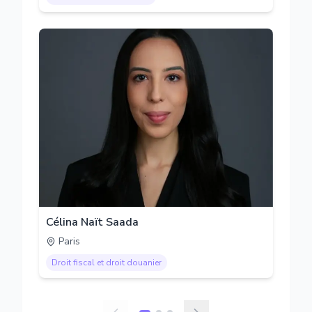
Célina Naït Saada
Paris
Droit fiscal et droit douanier