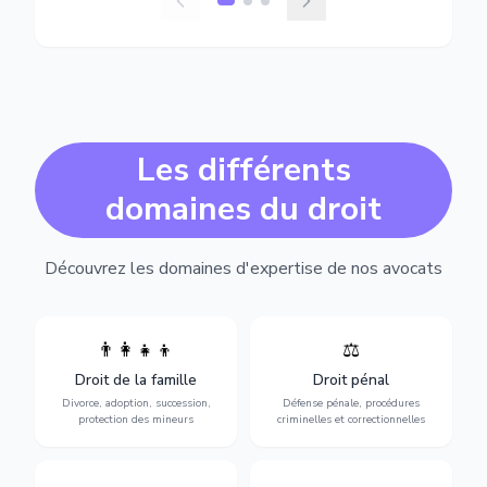
Les différents
domaines du droit
Découvrez les domaines d'expertise de nos avocats
👨‍👩‍👧‍👦
⚖️
Expertise en matière pénale,
Divorce, garde d'enfants,
de l'assistance en garde à
adoption, succession et
Droit de la famille
Droit pénal
vue jusqu'au procès, pour
protection des personnes
toute affaire correctionnelle
Divorce, adoption, succession,
Défense pénale, procédures
vulnérables.
ou criminelle.
protection des mineurs
criminelles et correctionnelles