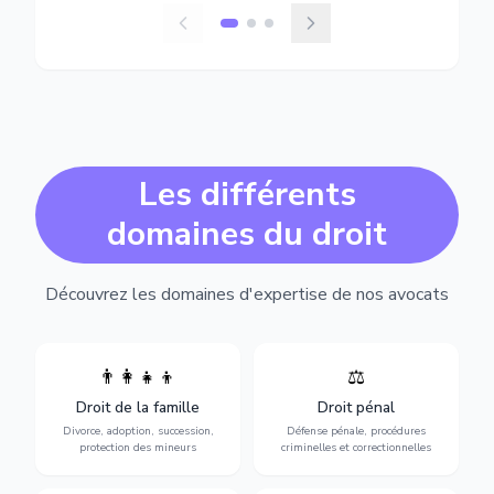
Les différents
domaines du droit
Découvrez les domaines d'expertise de nos avocats
👨‍👩‍👧‍👦
⚖️
Expertise en matière pénale,
Divorce, garde d'enfants,
de l'assistance en garde à
adoption, succession et
Droit de la famille
Droit pénal
vue jusqu'au procès, pour
protection des personnes
toute affaire correctionnelle
Divorce, adoption, succession,
Défense pénale, procédures
vulnérables.
ou criminelle.
protection des mineurs
criminelles et correctionnelles