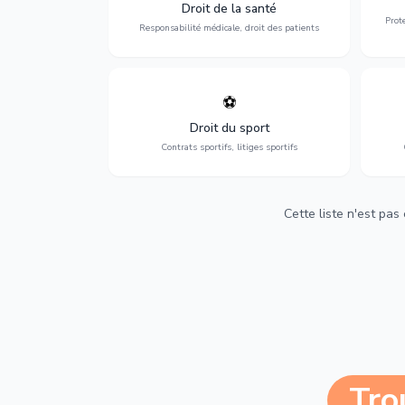
médicales, responsabilité des praticiens
Droit de la santé
et indemnisation.
Prot
Responsabilité médicale, droit des patients
⚽
Expertise en droit sportif : contrats de
D
sportifs, transferts, sponsoring et
d'ass
Droit du sport
contentieux.
Contrats sportifs, litiges sportifs
Cette liste n'est pas
Tro