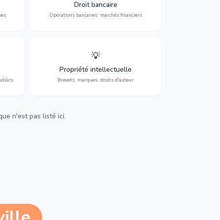
 et
contentieux bancaire, investissements et
Droit bancaire
régulation.
ses
Opérations bancaires, marchés financiers
💡
Protection de vos créations : brevets,
cs,
marques, droits d'auteur et lutte contre la
Propriété intellectuelle
contrefaçon.
ublics
Brevets, marques, droits d'auteur
e n'est pas listé ici.
ille