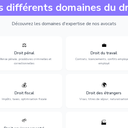
s différents domaines du dr
Découvrez les domaines d'expertise de nos avocats
⚖️
💼
Expertise en matière pénale, de
Protection de vos droits au travai
ssistance en garde à vue jusqu'au
contrats, licenciements, harcèlem
Droit pénal
Droit du travail
s, pour toute affaire correctionnelle
discrimination et conflits avec
fense pénale, procédures criminelles et
Contrats, licenciements, conflits employ
ou criminelle.
l'employeur.
correctionnelles
employé
💰
🌍
misation de votre situation fiscale :
Obtention de vos droits de séjour : 
clarations, contentieux, contrôles
cartes de séjour, regroupement famil
Droit fiscal
Droit des étrangers
fiscaux et planification.
naturalisation.
Impôts, taxes, optimisation fiscale
Visas, titres de séjour, naturalisatio
🌱
🏭
ction de l'environnement : conformité
Structuration de votre société : créa