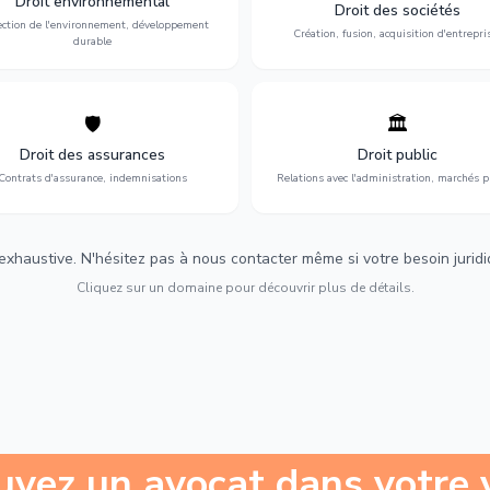
Droit environnemental
environnementale, litiges et
fusion-acquisition, gouvernance
Droit des sociétés
développement durable.
restructuration.
ection de l'environnement, développement
Création, fusion, acquisition d'entrepri
durable
🛡️
🏛️
éfense de vos intérêts : contrats
Gestion de vos relations avec
urance, sinistres et indemnisations
l'administration : marchés publi
Droit des assurances
Droit public
optimales.
urbanisme et contentieux.
Contrats d'assurance, indemnisations
Relations avec l'administration, marchés p
 exhaustive. N'hésitez pas à nous contacter même si votre besoin juridiqu
Cliquez sur un domaine pour découvrir plus de détails.
uvez un avocat dans votre v