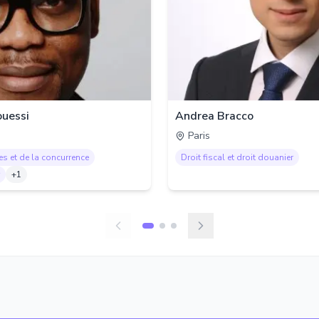
uessi
Andrea Bracco
Paris
es et de la concurrence
Droit fiscal et droit douanier
+
1