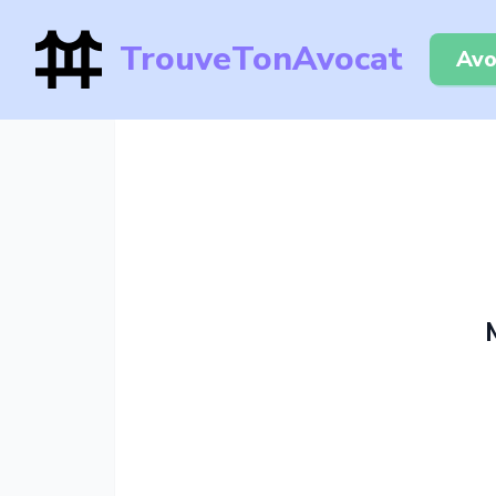
TrouveTonAvocat
Avo