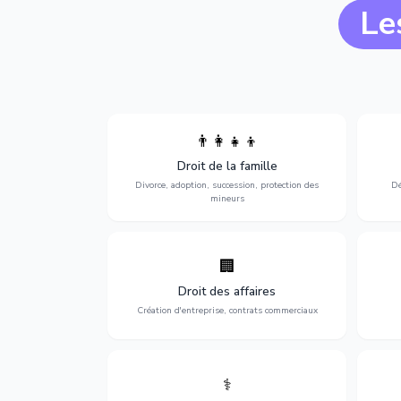
Le
👨‍👩‍👧‍👦
Divorce, garde d'enfants, adoption,
l'a
Droit de la famille
succession et protection des personnes
procè
vulnérables.
Divorce, adoption, succession, protection des
Dé
mineurs
🏢
Accompagnement complet pour votre
Opti
entreprise : création, contrats
dé
Droit des affaires
commerciaux, concurrence et litiges.
Création d'entreprise, contrats commerciaux
⚕️
Défense de vos droits médicaux : erreurs
Prote