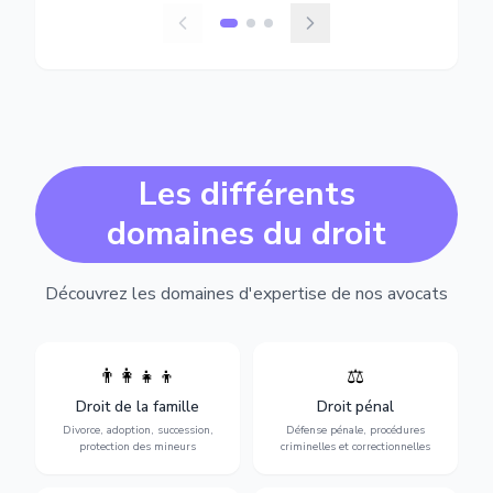
Les différents
domaines du droit
Découvrez les domaines d'expertise de nos avocats
👨‍👩‍👧‍👦
⚖️
Expertise en matière pénale,
Divorce, garde d'enfants,
de l'assistance en garde à
adoption, succession et
Droit de la famille
Droit pénal
vue jusqu'au procès, pour
protection des personnes
toute affaire correctionnelle
Divorce, adoption, succession,
Défense pénale, procédures
vulnérables.
ou criminelle.
protection des mineurs
criminelles et correctionnelles