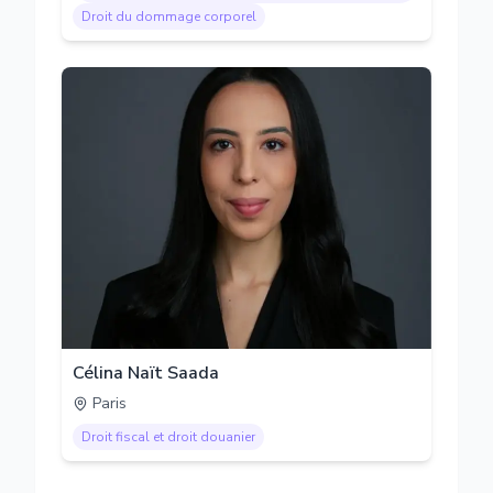
Droit du dommage corporel
Célina Naït Saada
Paris
Droit fiscal et droit douanier