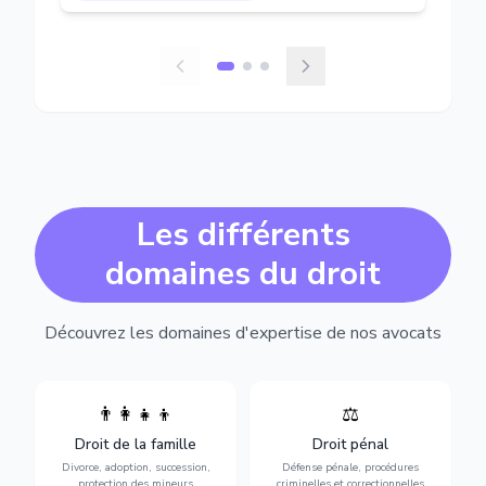
Les différents
domaines du droit
Découvrez les domaines d'expertise de nos avocats
👨‍👩‍👧‍👦
⚖️
Expertise en matière pénale,
Divorce, garde d'enfants,
de l'assistance en garde à
adoption, succession et
Droit de la famille
Droit pénal
vue jusqu'au procès, pour
protection des personnes
toute affaire correctionnelle
Divorce, adoption, succession,
Défense pénale, procédures
vulnérables.
ou criminelle.
protection des mineurs
criminelles et correctionnelles