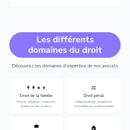
Les différents
domaines du droit
Découvrez les domaines d'expertise de nos avocats
👨‍👩‍👧‍👦
⚖️
Expertise en matière pénale,
Divorce, garde d'enfants,
de l'assistance en garde à
adoption, succession et
Droit de la famille
Droit pénal
vue jusqu'au procès, pour
protection des personnes
toute affaire correctionnelle
Divorce, adoption, succession,
Défense pénale, procédures
vulnérables.
ou criminelle.
protection des mineurs
criminelles et correctionnelles
💼
Protection de vos droits au
🏠
Sécurisation de vos projets
travail : contrats,