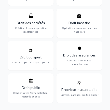
🏭
🏦
Structuration de votre
Gestion de vos opérations
société : création, fusion-
financières : contentieux
Droit des sociétés
Droit bancaire
acquisition, gouvernance et
bancaire, investissements et
Création, fusion, acquisition
Opérations bancaires, marchés
restructuration.
régulation.
d'entreprises
financiers
🛡️
⚽
Expertise en droit sportif :
Défense de vos intérêts :
contrats de sportifs,
contrats d'assurance,
Droit des assurances
Droit du sport
transferts, sponsoring et
sinistres et indemnisations
Contrats d'assurance,
contentieux.
optimales.
Contrats sportifs, litiges sportifs
indemnisations
🏛️
💡
Gestion de vos relations
Protection de vos créations
avec l'administration :
: brevets, marques, droits
Droit public
Propriété intellectuelle
marchés publics,
d'auteur et lutte contre la
Relations avec l'administration,
urbanisme et contentieux.
contrefaçon.
Brevets, marques, droits d'auteur
marchés publics