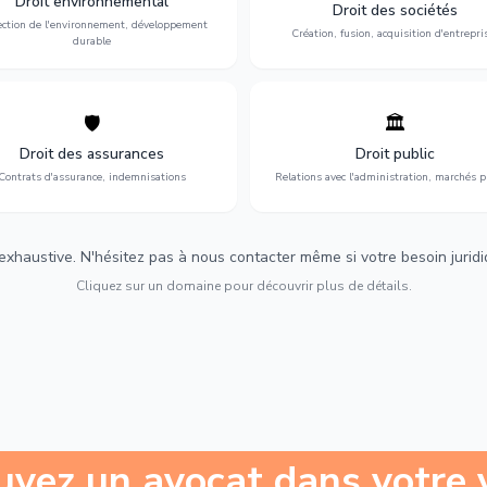
Droit environnemental
environnementale, litiges et
fusion-acquisition, gouvernance
Droit des sociétés
développement durable.
restructuration.
ection de l'environnement, développement
Création, fusion, acquisition d'entrepri
durable
🛡️
🏛️
éfense de vos intérêts : contrats
Gestion de vos relations avec
urance, sinistres et indemnisations
l'administration : marchés publi
Droit des assurances
Droit public
optimales.
urbanisme et contentieux.
Contrats d'assurance, indemnisations
Relations avec l'administration, marchés p
 exhaustive. N'hésitez pas à nous contacter même si votre besoin juridiqu
Cliquez sur un domaine pour découvrir plus de détails.
uvez un avocat dans votre v