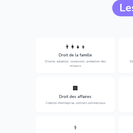
Le
👨‍👩‍👧‍👦
Divorce, garde d'enfants, adoption,
l'a
Droit de la famille
succession et protection des personnes
procè
vulnérables.
Divorce, adoption, succession, protection des
Dé
mineurs
🏢
Accompagnement complet pour votre
Opti
entreprise : création, contrats
dé
Droit des affaires
commerciaux, concurrence et litiges.
Création d'entreprise, contrats commerciaux
⚕️
Défense de vos droits médicaux : erreurs
Prote