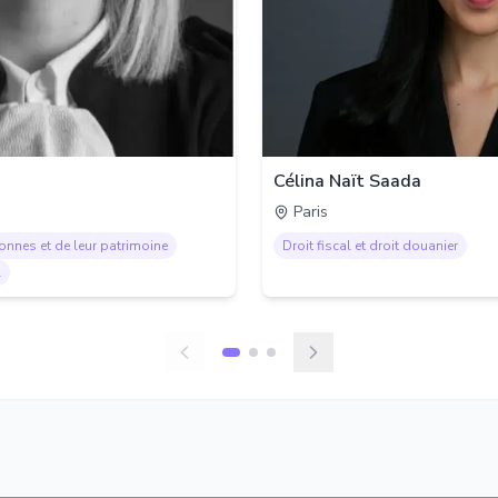
Célina Naït Saada
Paris
sonnes et de leur patrimoine
Droit fiscal et droit douanier
l