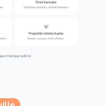
 et
contentieux bancaire, investissements et
Droit bancaire
régulation.
ses
Opérations bancaires, marchés financiers
💡
Protection de vos créations : brevets,
cs,
marques, droits d'auteur et lutte contre la
Propriété intellectuelle
contrefaçon.
ublics
Brevets, marques, droits d'auteur
e n'est pas listé ici.
ille