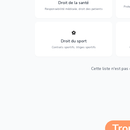
médicales, responsabilité des praticiens
Droit de la santé
et indemnisation.
Prot
Responsabilité médicale, droit des patients
⚽
Expertise en droit sportif : contrats de
D
sportifs, transferts, sponsoring et
d'ass
Droit du sport
contentieux.
Contrats sportifs, litiges sportifs
Cette liste n'est pas
Tro