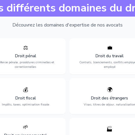
s différents domaines du dr
Découvrez les domaines d'expertise de nos avocats
⚖️
💼
Expertise en matière pénale, de
Protection de vos droits au travai
ssistance en garde à vue jusqu'au
contrats, licenciements, harcèlem
Droit pénal
Droit du travail
s, pour toute affaire correctionnelle
discrimination et conflits avec
fense pénale, procédures criminelles et
Contrats, licenciements, conflits employ
ou criminelle.
l'employeur.
correctionnelles
employé
💰
🌍
misation de votre situation fiscale :
Obtention de vos droits de séjour : 
clarations, contentieux, contrôles
cartes de séjour, regroupement famil
Droit fiscal
Droit des étrangers
fiscaux et planification.
naturalisation.
Impôts, taxes, optimisation fiscale
Visas, titres de séjour, naturalisatio
🌱
🏭
ction de l'environnement : conformité
Structuration de votre société : créa