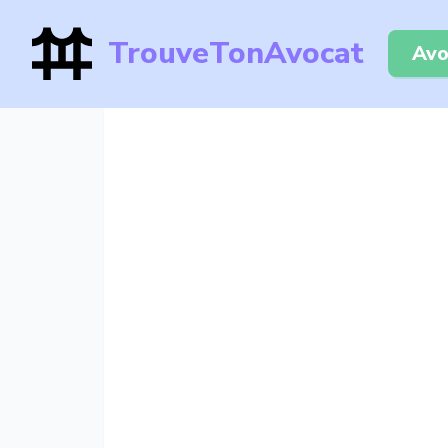
TrouveTonAvocat
Avo