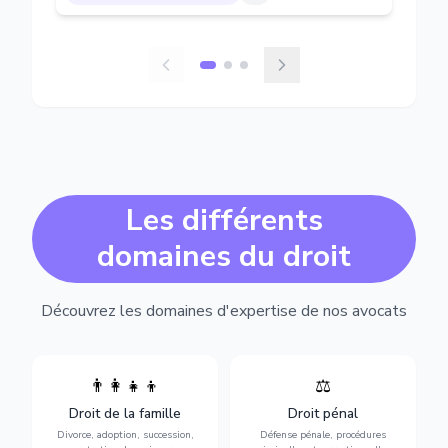
Les différents
domaines du droit
Découvrez les domaines d'expertise de nos avocats
👨‍👩‍👧‍👦
⚖️
Expertise en matière pénale,
Divorce, garde d'enfants,
de l'assistance en garde à
adoption, succession et
Droit de la famille
Droit pénal
vue jusqu'au procès, pour
protection des personnes
toute affaire correctionnelle
Divorce, adoption, succession,
Défense pénale, procédures
vulnérables.
ou criminelle.