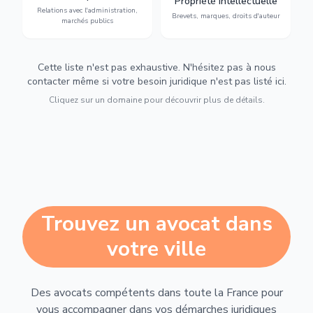
Propriété intellectuelle
marchés publics,
d'auteur et lutte contre la
Relations avec l'administration,
urbanisme et contentieux.
contrefaçon.
Brevets, marques, droits d'auteur
marchés publics
Cette liste n'est pas exhaustive. N'hésitez pas à nous
contacter même si votre besoin juridique n'est pas listé ici.
Cliquez sur un domaine pour découvrir plus de détails.
Trouvez un avocat dans
votre ville
Des avocats compétents dans toute la France pour
vous accompagner dans vos démarches juridiques