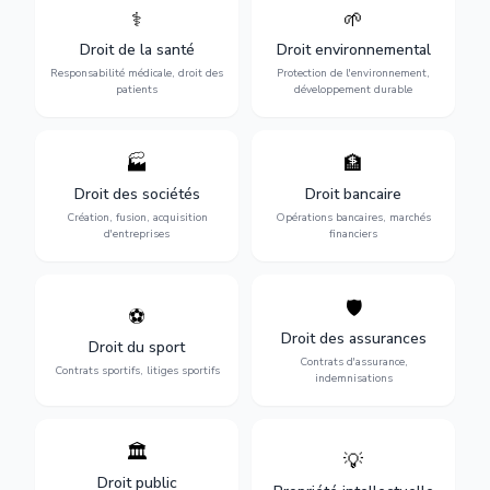
⚕️
🌱
Défense de vos droits
Protection de
médicaux : erreurs
l'environnement :
Droit de la santé
Droit environnemental
médicales, responsabilité
conformité
des praticiens et
environnementale, litiges et
Responsabilité médicale, droit des
Protection de l'environnement,
indemnisation.
développement durable.
patients
développement durable
🏭
🏦
Structuration de votre
Gestion de vos opérations
société : création, fusion-
financières : contentieux
Droit des sociétés
Droit bancaire
acquisition, gouvernance et
bancaire, investissements et
Création, fusion, acquisition
Opérations bancaires, marchés
restructuration.
régulation.
d'entreprises
financiers
🛡️
⚽
Expertise en droit sportif :
Défense de vos intérêts :
contrats de sportifs,
contrats d'assurance,
Droit des assurances
Droit du sport
transferts, sponsoring et
sinistres et indemnisations
Contrats d'assurance,
contentieux.
optimales.
Contrats sportifs, litiges sportifs
indemnisations
🏛️
💡
Gestion de vos relations
Protection de vos créations
avec l'administration :
: brevets, marques, droits
Droit public