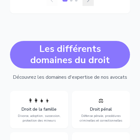
Les différents
domaines du droit
Découvrez les domaines d'expertise de nos avocats
👨‍👩‍👧‍👦
⚖️
Expertise en matière pénale,
Divorce, garde d'enfants,
de l'assistance en garde à
adoption, succession et
Droit de la famille
Droit pénal
vue jusqu'au procès, pour
protection des personnes
toute affaire correctionnelle
Divorce, adoption, succession,
Défense pénale, procédures
vulnérables.
ou criminelle.
protection des mineurs
criminelles et correctionnelles