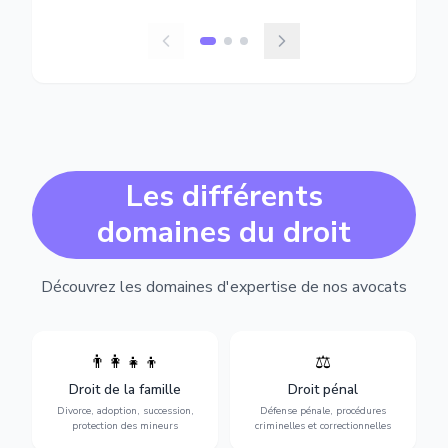
Les différents
domaines du droit
Découvrez les domaines d'expertise de nos avocats
👨‍👩‍👧‍👦
⚖️
Expertise en matière pénale,
Divorce, garde d'enfants,
de l'assistance en garde à
adoption, succession et
Droit de la famille
Droit pénal
vue jusqu'au procès, pour
protection des personnes
toute affaire correctionnelle
Divorce, adoption, succession,
Défense pénale, procédures
vulnérables.
ou criminelle.
protection des mineurs
criminelles et correctionnelles