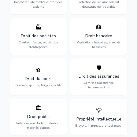
des praticiens et
environnementale, litiges et
Responsabilité médicale, droit des
Protection de l'environnement,
indemnisation.
développement durable.
patients
développement durable
🏭
🏦
Structuration de votre
Gestion de vos opérations
société : création, fusion-
financières : contentieux
Droit des sociétés
Droit bancaire
acquisition, gouvernance et
bancaire, investissements et
Création, fusion, acquisition
Opérations bancaires, marchés
restructuration.
régulation.
d'entreprises
financiers
🛡️
⚽
Expertise en droit sportif :
Défense de vos intérêts :
contrats de sportifs,
contrats d'assurance,
Droit des assurances
Droit du sport
transferts, sponsoring et
sinistres et indemnisations
Contrats d'assurance,
contentieux.
optimales.
Contrats sportifs, litiges sportifs
indemnisations
🏛️
💡
Gestion de vos relations
Protection de vos créations
avec l'administration :
: brevets, marques, droits
Droit public
Propriété intellectuelle
marchés publics,
d'auteur et lutte contre la
Relations avec l'administration,
urbanisme et contentieux.
contrefaçon.
Brevets, marques, droits d'auteur
marchés publics