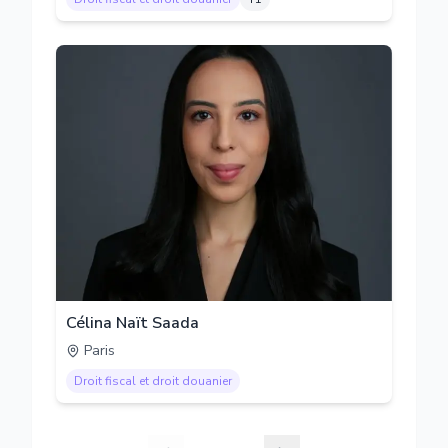
Célina Naït Saada
Paris
Droit fiscal et droit douanier