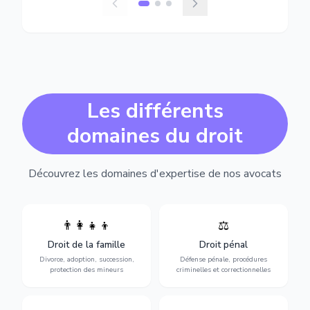
Les différents
domaines du droit
Découvrez les domaines d'expertise de nos avocats
👨‍👩‍👧‍👦
⚖️
Expertise en matière pénale,
Divorce, garde d'enfants,
de l'assistance en garde à
adoption, succession et
Droit de la famille
Droit pénal
vue jusqu'au procès, pour
protection des personnes
toute affaire correctionnelle
Divorce, adoption, succession,
Défense pénale, procédures
vulnérables.
ou criminelle.
protection des mineurs
criminelles et correctionnelles