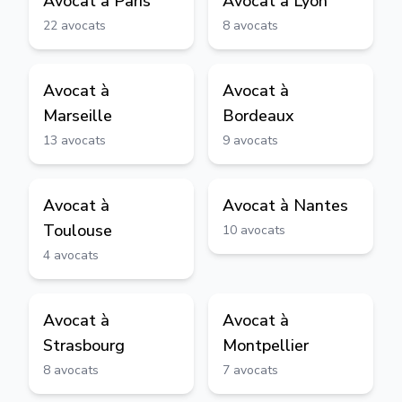
Avocat à
Paris
Avocat à
Lyon
22
avocats
8
avocats
Avocat à
Avocat à
Marseille
Bordeaux
13
avocats
9
avocats
Avocat à
Avocat à
Nantes
Toulouse
10
avocats
4
avocats
Avocat à
Avocat à
Strasbourg
Montpellier
8
avocats
7
avocats