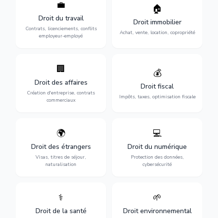
💼
Protection de vos droits au
🏠
Sécurisation de vos projets
travail : contrats,
immobiliers : achat, vente,
Droit du travail
licenciements, harcèlement,
Droit immobilier
location, construction et
discrimination et conflits
Contrats, licenciements, conflits
gestion de copropriété.
Achat, vente, location, copropriété
avec l'employeur.
employeur-employé
🏢
Accompagnement complet
Optimisation de votre
💰
pour votre entreprise :
situation fiscale :
Droit des affaires
création, contrats
déclarations, contentieux,
Droit fiscal
commerciaux, concurrence
contrôles fiscaux et
Création d'entreprise, contrats
Impôts, taxes, optimisation fiscale
et litiges.
planification.
commerciaux
🌍
💻
Obtention de vos droits de
Protection de vos activités
séjour : visas, cartes de
numériques : RGPD,
Droit des étrangers
Droit du numérique
séjour, regroupement
cybersécurité, e-commerce
Visas, titres de séjour,
Protection des données,
familial et naturalisation.
et propriété digitale.
naturalisation
cybersécurité
⚕️
🌱
Défense de vos droits
Protection de
médicaux : erreurs
l'environnement :
Droit de la santé
Droit environnemental
médicales, responsabilité
conformité