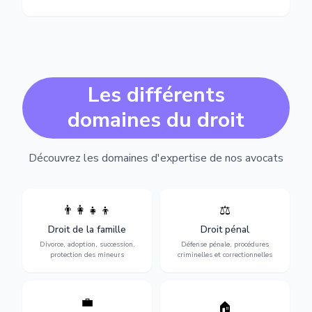
Les différents
domaines du droit
Découvrez les domaines d'expertise de nos avocats
👨‍👩‍👧‍👦
⚖️
Expertise en matière pénale,
Divorce, garde d'enfants,
de l'assistance en garde à
adoption, succession et
Droit de la famille
Droit pénal
vue jusqu'au procès, pour
protection des personnes
toute affaire correctionnelle
Divorce, adoption, succession,
Défense pénale, procédures
vulnérables.
ou criminelle.
protection des mineurs
criminelles et correctionnelles
💼
Protection de vos droits au
🏠
Sécurisation de vos projets
travail : contrats,