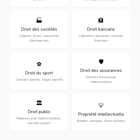
🏭
🏦
Structuration de votre
Gestion de vos opérations
société : création, fusion-
financières : contentieux
Droit des sociétés
Droit bancaire
acquisition, gouvernance et
bancaire, investissements et
Création, fusion, acquisition
Opérations bancaires, marchés
restructuration.
régulation.
d'entreprises
financiers
🛡️
⚽
Expertise en droit sportif :
Défense de vos intérêts :
contrats de sportifs,
contrats d'assurance,
Droit des assurances
Droit du sport
transferts, sponsoring et
sinistres et indemnisations
Contrats d'assurance,
contentieux.
optimales.
Contrats sportifs, litiges sportifs
indemnisations
🏛️
💡
Gestion de vos relations
Protection de vos créations
avec l'administration :
: brevets, marques, droits
Droit public
Propriété intellectuelle
marchés publics,
d'auteur et lutte contre la
Relations avec l'administration,
urbanisme et contentieux.
contrefaçon.
Brevets, marques, droits d'auteur
marchés publics