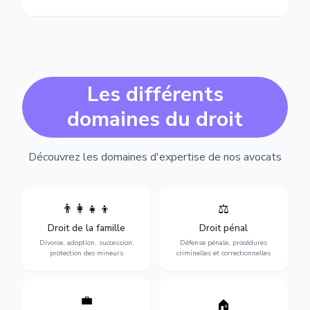
Les différents
domaines du droit
Découvrez les domaines d'expertise de nos avocats
👨‍👩‍👧‍👦
⚖️
Expertise en matière pénale,
Divorce, garde d'enfants,
de l'assistance en garde à
adoption, succession et
Droit de la famille
Droit pénal
vue jusqu'au procès, pour
protection des personnes
toute affaire correctionnelle
Divorce, adoption, succession,
Défense pénale, procédures
vulnérables.
ou criminelle.
protection des mineurs
criminelles et correctionnelles
💼
Protection de vos droits au
🏠
Sécurisation de vos projets
travail : contrats,