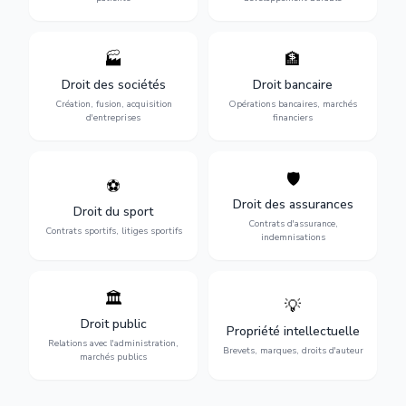
🏭
🏦
Structuration de votre
Gestion de vos opérations
société : création, fusion-
financières : contentieux
Droit des sociétés
Droit bancaire
acquisition, gouvernance et
bancaire, investissements et
Création, fusion, acquisition
Opérations bancaires, marchés
restructuration.
régulation.
d'entreprises
financiers
🛡️
⚽
Expertise en droit sportif :
Défense de vos intérêts :
contrats de sportifs,
contrats d'assurance,
Droit des assurances
Droit du sport
transferts, sponsoring et
sinistres et indemnisations
Contrats d'assurance,
contentieux.
optimales.
Contrats sportifs, litiges sportifs
indemnisations
🏛️
💡
Gestion de vos relations
Protection de vos créations
avec l'administration :
: brevets, marques, droits
Droit public
Propriété intellectuelle
marchés publics,
d'auteur et lutte contre la
Relations avec l'administration,
urbanisme et contentieux.
contrefaçon.
Brevets, marques, droits d'auteur
marchés publics