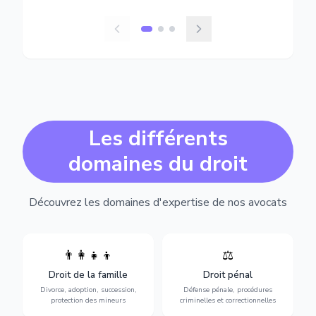
Les différents
domaines du droit
Découvrez les domaines d'expertise de nos avocats
👨‍👩‍👧‍👦
⚖️
Expertise en matière pénale,
Divorce, garde d'enfants,
de l'assistance en garde à
adoption, succession et
Droit de la famille
Droit pénal
vue jusqu'au procès, pour
protection des personnes
toute affaire correctionnelle
Divorce, adoption, succession,
Défense pénale, procédures
vulnérables.
ou criminelle.
protection des mineurs
criminelles et correctionnelles