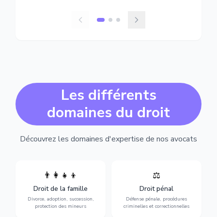
Les différents
domaines du droit
Découvrez les domaines d'expertise de nos avocats
👨‍👩‍👧‍👦
⚖️
Expertise en matière pénale,
Divorce, garde d'enfants,
de l'assistance en garde à
adoption, succession et
Droit de la famille
Droit pénal
vue jusqu'au procès, pour
protection des personnes
toute affaire correctionnelle
Divorce, adoption, succession,
Défense pénale, procédures
vulnérables.
ou criminelle.
protection des mineurs
criminelles et correctionnelles