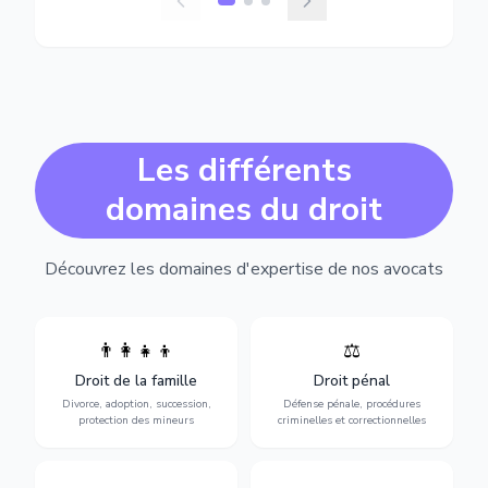
Les différents
domaines du droit
Découvrez les domaines d'expertise de nos avocats
👨‍👩‍👧‍👦
⚖️
Expertise en matière pénale,
Divorce, garde d'enfants,
de l'assistance en garde à
adoption, succession et
Droit de la famille
Droit pénal
vue jusqu'au procès, pour
protection des personnes
toute affaire correctionnelle
Divorce, adoption, succession,
Défense pénale, procédures
vulnérables.
ou criminelle.
protection des mineurs
criminelles et correctionnelles