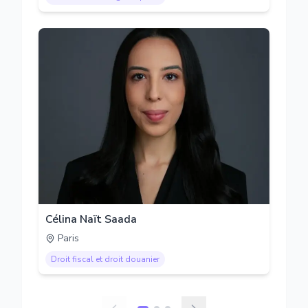
Célina Naït Saada
Paris
Droit fiscal et droit douanier