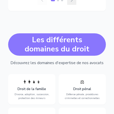
Les différents
domaines du droit
Découvrez les domaines d'expertise de nos avocats
👨‍👩‍👧‍👦
⚖️
Expertise en matière pénale,
Divorce, garde d'enfants,
de l'assistance en garde à
adoption, succession et
Droit de la famille
Droit pénal
vue jusqu'au procès, pour
protection des personnes
toute affaire correctionnelle
Divorce, adoption, succession,
Défense pénale, procédures
vulnérables.
ou criminelle.
protection des mineurs
criminelles et correctionnelles