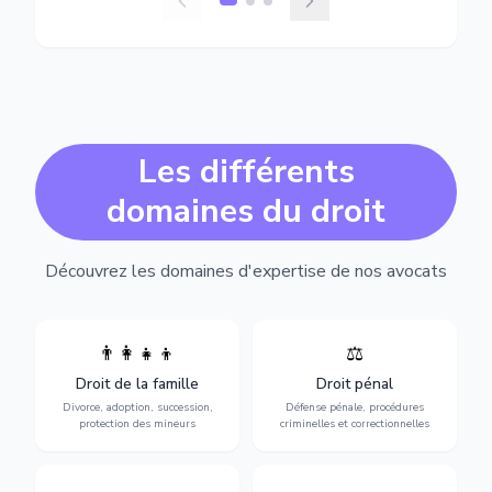
Les différents
domaines du droit
Découvrez les domaines d'expertise de nos avocats
👨‍👩‍👧‍👦
⚖️
Expertise en matière pénale,
Divorce, garde d'enfants,
de l'assistance en garde à
adoption, succession et
Droit de la famille
Droit pénal
vue jusqu'au procès, pour
protection des personnes
toute affaire correctionnelle
Divorce, adoption, succession,
Défense pénale, procédures
vulnérables.
ou criminelle.
protection des mineurs
criminelles et correctionnelles