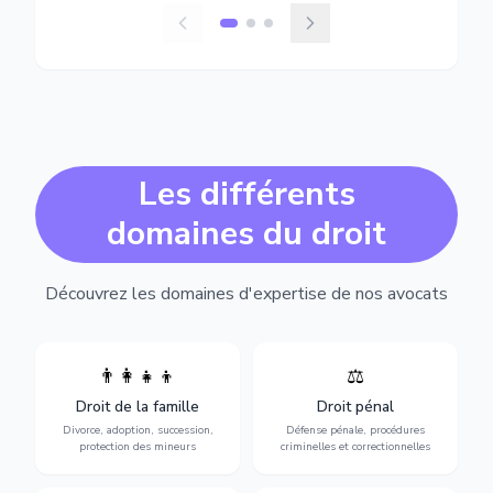
Les différents
domaines du droit
Découvrez les domaines d'expertise de nos avocats
👨‍👩‍👧‍👦
⚖️
Expertise en matière pénale,
Divorce, garde d'enfants,
de l'assistance en garde à
adoption, succession et
Droit de la famille
Droit pénal
vue jusqu'au procès, pour
protection des personnes
toute affaire correctionnelle
Divorce, adoption, succession,
Défense pénale, procédures
vulnérables.
ou criminelle.
protection des mineurs
criminelles et correctionnelles