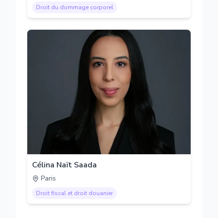
Droit du dommage corporel
Célina Naït Saada
Paris
Droit fiscal et droit douanier